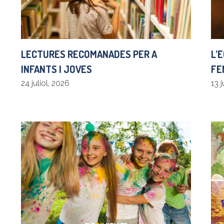
LECTURES RECOMANADES PER A
L’
INFANTS I JOVES
FE
24 juliol, 2026
13 j