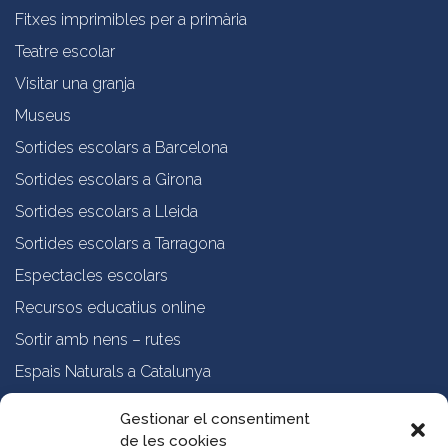
Fitxes imprimibles per a primària
Teatre escolar
Visitar una granja
Museus
Sortides escolars a Barcelona
Sortides escolars a Girona
Sortides escolars a Lleida
Sortides escolars a Tarragona
Espectacles escolars
Recursos educatius online
Sortir amb nens – rutes
Espais Naturals a Catalunya
Formació online a professorat
Gestionar el consentiment
de les cookies