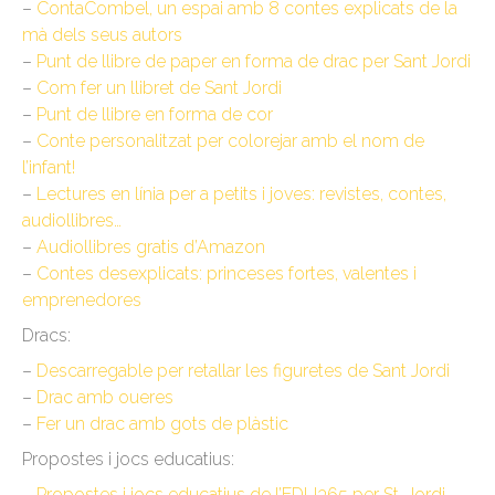
–
ContaCombel, un espai amb 8 contes explicats de la
mà dels seus autors
–
Punt de llibre de paper en forma de drac per Sant Jordi
–
Com fer un llibret de Sant Jordi
–
Punt de llibre en forma de cor
–
Conte personalitzat per colorejar amb el nom de
l’infant!
–
Lectures en línia per a petits i joves: revistes, contes,
audiollibres…
–
Audiollibres gratis d’Amazon
–
Contes desexplicats: princeses fortes, valentes i
emprenedores
Dracs:
–
Descarregable per retallar les figuretes de Sant Jordi
–
Drac amb oueres
–
Fer un drac amb gots de plàstic
Propostes i jocs educatius:
–
Propostes i jocs educatius de l’EDU365 per St. Jordi