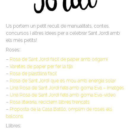
Us portem un petit recull de manualitats, contes,
concursos i altres idees per a celebrar Sant Jordi amb
els més petits!
Roses:
–
Rosa de Sant Jordi fàcil de paper amb origami
–
Varetes de paper per fer la tija
–
Rosa de plastilina fàcil
–
Rosa de Sant Jordi que es mou amb energia solar
–
Una Rosa de Sant Jordi feta amb goma Eva – imatges
–
Una Rosa de Sant Jordi feta amb goma Eva-vídeo
–
Rosa literària, reciclem llibres trencats
–
Proposta de la Casa Batlló, omplim de roses els
balcons
Llibres: