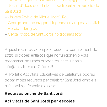
–
Recull d’idees des d’infantil per treballar la tradició de
Sant Jordi
–
Univers Poètic de Miquel Martí i Pol
–
George and the dragon. Llegenda en anglès i activitats
i exercicis d’anglès
–
Cerca i troba de Sant Jordi, ho trobaràs tot?
Aquest recull es va preparar durant el confinament de
2020, si trobes enllaços que no funcionen o vols
recomanar-nos més propostes, escriu-nos a
info@activitum.cat. Gràcies!!!
Al Portal d’Activitats Educatives de Catalunya podreu
trobar molts recursos per celebrar Sant Jordi amb els
més petits, a l’escola o a casa:
Recursos online de Sant Jordi
Activitats de Sant Jordi per escoles