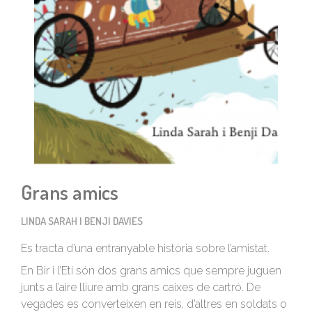
Grans amics
LINDA SARAH I BENJI DAVIES
Es tracta d’una entranyable història sobre l’amistat.
En Bir i l’Eti són dos grans amics que sempre juguen
junts a l’aire lliure amb grans caixes de cartró. De
vegades es converteixen en reis, d’altres en soldats o