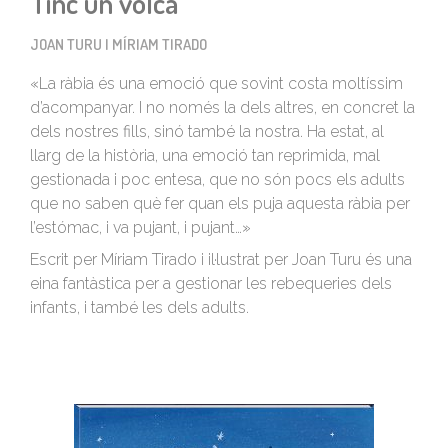
Tinc un volcà
JOAN TURU I MÍRIAM TIRADO
«La ràbia és una emoció que sovint costa moltíssim
d’acompanyar. I no només la dels altres, en concret la
dels nostres fills, sinó també la nostra. Ha estat, al
llarg de la història, una emoció tan reprimida, mal
gestionada i poc entesa, que no són pocs els adults
que no saben què fer quan els puja aquesta ràbia per
l’estómac, i va pujant, i pujant…»
Escrit per Míriam Tirado i il·lustrat per Joan Turu és una
eina fantàstica per a gestionar les rebequeries dels
infants, i també les dels adults.