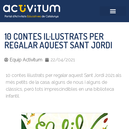
10 CONTES IL·LUSTRATS PER
REGALAR AQUEST SANT JORDI
Equip Activitum
22/04/2021
10 contes il·lustrats per regalar aquest Sant Jordi 2021 als
més petits de la casa, alguns de nous i alguns de
clàssics, però tots imprescindibles en una biblioteca
infantil.