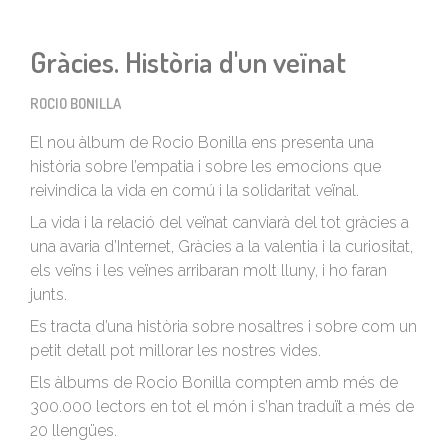
Gràcies. Història d'un veïnat
ROCIO BONILLA
El nou àlbum de Rocio Bonilla ens presenta una
història sobre l’empatia i sobre les emocions que
reivindica la vida en comú i la solidaritat veïnal.
La vida i la relació del veïnat canviarà del tot gràcies a
una avaria d’Internet, Gràcies a la valentia i la curiositat,
els veïns i les veïnes arribaran molt lluny, i ho faran
junts.
Es tracta d’una història sobre nosaltres i sobre com un
petit detall pot millorar les nostres vides.
Els àlbums de Rocio Bonilla compten amb més de
300.000 lectors en tot el món i s’han traduït a més de
20 llengües.