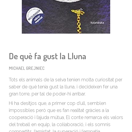
De què fa gust la Lluna
MICHAEL GREJNIEC
Tots els animals de la selva tenien molta curiositat per
saber de què tenia gust la lluna, i decideixen fer una
gran torre, per tal de poder-hi arribar.
Hi ha desitjos que, a primer cop d’ull, semblen
impossibles però que es fan realitat gràcies a la
cooperació i l’ajuda mútua, El conte remarca els valors
del treball en equip, la col·laboració, i els somnis
compartits, l’amistat, la superació i l’empatia.