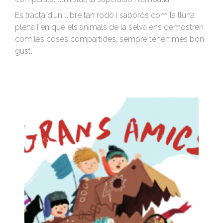
Es tracta d’un llibre tan rodó i saborós com la lluna
plena i en què els animals de la selva ens demostren
com les coses compartides, sempre tenen més bon
gust.