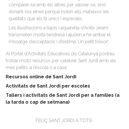
comparar-se amb els altres per valorar-se, sinó
donant-los eines perquè trobin ells mateixos les
qualitats que els fa únics i especials.
Les il·lustracions a llapis i aquarel·la d’Anita Jeram
transmeten molta tendresa i ajuden a fer arribar el
missatge d’acceptació i d’estima. Un petit tresor!
Al Portal d’Activitats Educatives de Catalunya podreu
trobar molts recursos per celebrar Sant Jordi amb els
més petits, a l’escola o a casa:
Recursos online de Sant Jordi
Activitats de Sant Jordi per escoles
Tallers i activitats de Sant Jordi per a famílies (a
la tarda o cap de setmana)
FELIÇ SANT JORDI A TOTS!