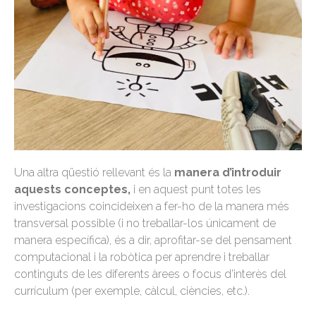
Una altra qüestió rellevant és la
manera d’introduir
aquests conceptes,
i en aquest punt totes les
investigacions coincideixen a fer-ho de la manera més
transversal possible (i no treballar-los únicament de
manera específica), és a dir, aprofitar-se del pensament
computacional i la robòtica per aprendre i treballar
continguts de les diferents àrees o focus d’interès del
currículum (per exemple, càlcul, ciències, etc.).