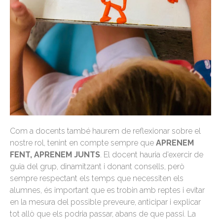
Com a docents també haurem de reflexionar sobre el
nostre rol, tenint en compte sempre que
APRENEM
FENT, APRENEM JUNTS
. El docent hauria d’exercir de
guia del grup, dinamitzant i donant consells, però
sempre respectant els temps que necessiten els
alumnes, és important que es trobin amb reptes i evitar
en la mesura del possible preveure, anticipar i explicar
tot allò que els podria passar, abans de que passi. La