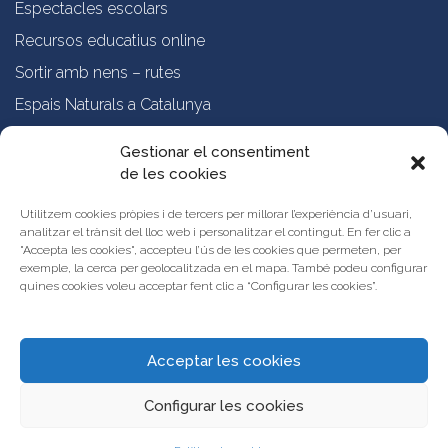
Espectacles escolars
Recursos educatius online
Sortir amb nens – rutes
Espais Naturals a Catalunya
Formació online a professorat
Gestionar el consentiment
de les cookies
Sobre nosaltres
Qui som?
Utilitzem cookies pròpies i de tercers per millorar l’experiència d’usuari,
analitzar el trànsit del lloc web i personalitzar el contingut. En fer clic a
Vols publicar les teves propostes al Portal d’Activitats Educatives de
"Accepta les cookies", accepteu l’ús de les cookies que permeten, per
Catalunya?
exemple, la cerca per geolocalitzada en el mapa. També podeu configurar
Condicions d’ús i avís legal
quines cookies voleu acceptar fent clic a “Configurar les cookies”.
Contacta amb nosaltres
Acceptar les cookies
Configurar les cookies