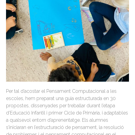
Per tal d’acostar el Pensament Computacional a les
escoles, hem preparat una guia estructurada en 30
propostes, dissenyades per treballar durant l’etapa
d’Educació Infantil i primer Cicle de Primària, i adaptables
a qualsevol entorn d’aprenentatge. Els alumnes
s’iniciaran en l’estructuració de pensament, la resolució
de problemes i el pensament computacional en el