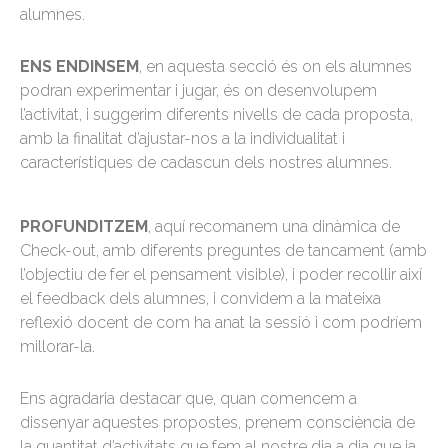
alumnes.
ENS ENDINSEM
, en aquesta secció és on els alumnes
podran experimentar i jugar, és on desenvolupem
l’activitat, i suggerim diferents nivells de cada proposta,
amb la finalitat d’ajustar-nos a la individualitat i
característiques de cadascun dels nostres alumnes.
PROFUNDITZEM
, aquí recomanem una dinàmica de
Check-out, amb diferents preguntes de tancament (amb
l’objectiu de fer el pensament visible), i poder recollir així
el feedback dels alumnes, i convidem a la mateixa
reflexió docent de com ha anat la sessió i com podríem
millorar-la.
Ens agradaria destacar que, quan comencem a
dissenyar aquestes propostes, prenem consciència de
la quantitat d’activitats que fem al nostre dia a dia que ja