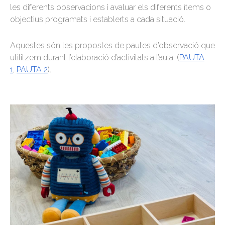
les diferents observacions i avaluar els diferents ítems o
objectius programats i establerts a cada situació.
Aquestes són les propostes de pautes d’observació que
utilitzem durant l’elaboració d’activitats a l’aula: (
PAUTA
1
,
PAUTA 2
).