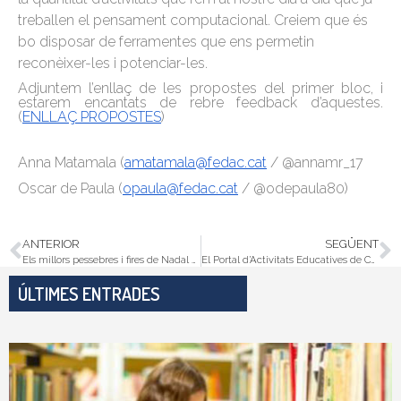
treballen el pensament computacional. Creiem que és
bo disposar de ferramentes que ens permetin
reconèixer-les i potenciar-les.
Adjuntem l’enllaç de les propostes del primer bloc, i
estarem encantats de rebre feedback d’aquestes.
(
ENLLAÇ PROPOSTES
)
Anna Matamala (
amatamala@fedac.cat
/ @annamr_17
Oscar de Paula (
opaula@fedac.cat
/ @odepaula80)
ANTERIOR
SEGÜENT
Els millors pessebres i fires de Nadal de Catalunya
El Portal d’Activitats Educatives de Catalunya compromès amb l’EDUCACIÓ.
ÚLTIMES ENTRADES