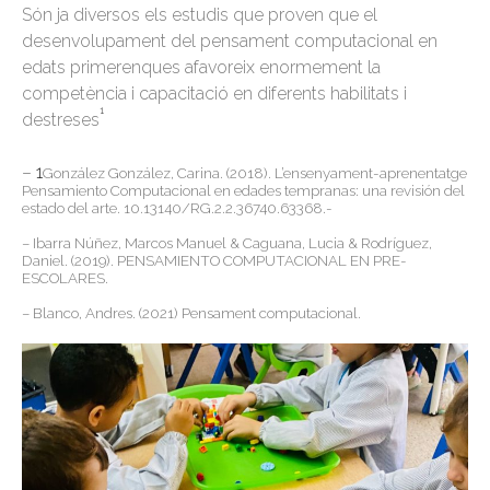
Són ja diversos els estudis que proven que el
desenvolupament del pensament computacional en
edats primerenques afavoreix enormement la
competència i capacitació en diferents habilitats i
1
destreses
–
1
González González, Carina. (2018). L’ensenyament-aprenentatge
Pensamiento Computacional en edades tempranas: una revisión del
estado del arte. 10.13140/RG.2.2.36740.63368.-
–
Ibarra Núñez, Marcos Manuel & Caguana, Lucia & Rodríguez,
Daniel. (2019). PENSAMIENTO COMPUTACIONAL EN PRE-
ESCOLARES.
– Blanco, Andres. (2021) Pensament computacional.