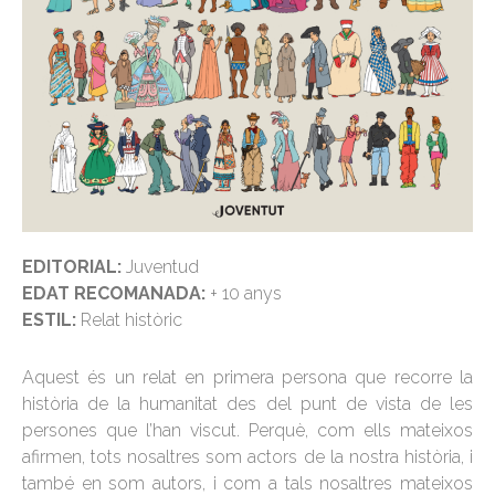
EDITORIAL:
Juventud
EDAT RECOMANADA:
+ 10 anys
ESTIL:
Relat històric
Aquest és un relat en primera persona que recorre la
història de la humanitat des del punt de vista de les
persones que l’han viscut. Perquè, com ells mateixos
afirmen, tots nosaltres som actors de la nostra història, i
també en som autors, i com a tals nosaltres mateixos