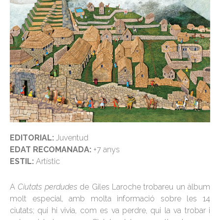
EDITORIAL:
Juventud
EDAT RECOMANADA:
+7 anys
ESTIL:
Artístic
A
Ciutats perdudes
de Giles Laroche trobareu un àlbum
molt especial, amb molta informació sobre les 14
ciutats; qui hi vivia, com es va perdre, qui la va trobar i