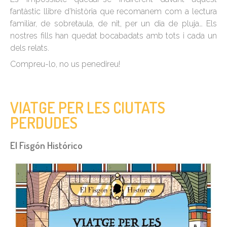
fantàstic llibre d’història que recomanem com a lectura
familiar, de sobretaula, de nit, per un dia de pluja… Els
nostres fills han quedat bocabadats amb tots i cada un
dels relats.
Compreu-lo, no us penedireu!
VIATGE PER LES CIUTATS
PERDUDES
El Fisgón Histórico