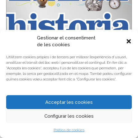
Gestionar el consentiment
de les cookies
Utilitzem cookies pròpies i de tercers per millorar l’experiència d’usuari,
analitzar el trànsit del lloc web i personalitzar el contingut. En fer clic a
"Accepta les cookies", accepteu l’ús de les cookies que permeten, per
exemple, la cerca per geolocalitzada en el mapa. També podeu configurar
quines cookies voleu acceptar fent clic a “Configurar les cookies”.
Acceptar les cookies
Configurar les cookies
EDITORIAL:
DK
Política de cookies
EDAT RECOMANADA:
+10 anys