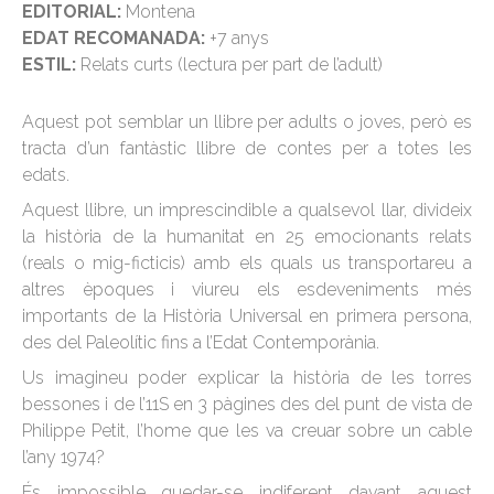
EDITORIAL:
Montena
EDAT RECOMANADA:
+7 anys
ESTIL:
Relats curts (lectura per part de l’adult)
Aquest pot semblar un llibre per adults o joves, però es
tracta d’un fantàstic llibre de contes per a totes les
edats.
Aquest llibre, un imprescindible a qualsevol llar, divideix
la història de la humanitat en 25 emocionants relats
(reals o mig-ficticis) amb els quals us transportareu a
altres èpoques i viureu els esdeveniments més
importants de la Història Universal en primera persona,
des del Paleolític fins a l’Edat Contemporània.
Us imagineu poder explicar la història de les torres
bessones i de l’11S en 3 pàgines des del punt de vista de
Philippe Petit, l’home que les va creuar sobre un cable
l’any 1974?
És impossible quedar-se indiferent davant aquest