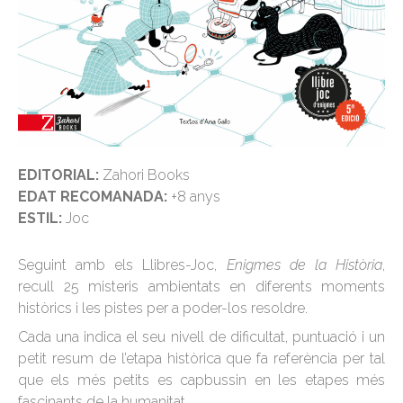
EDITORIAL:
Zahori Books
EDAT RECOMANADA:
+8 anys
ESTIL:
Joc
Seguint amb els Llibres-Joc,
Enigmes de la Història
,
recull 25 misteris ambientats en diferents moments
històrics i les pistes per a poder-los resoldre.
Cada una indica el seu nivell de dificultat, puntuació i un
petit resum de l’etapa històrica que fa referència per tal
que els més petits es capbussin en les etapes més
fascinants de la humanitat.