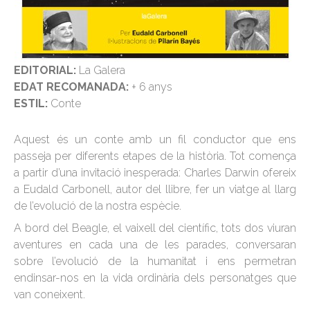
EDITORIAL:
La Galera
EDAT RECOMANADA:
+ 6 anys
ESTIL:
Conte
Aquest és un conte amb un fil conductor que ens
passeja per diferents etapes de la història. Tot comença
a partir d’una invitació inesperada: Charles Darwin ofereix
a Eudald Carbonell, autor del llibre, fer un viatge al llarg
de l’evolució de la nostra espècie.
A bord del Beagle, el vaixell del científic, tots dos viuran
aventures en cada una de les parades, conversaran
sobre l’evolució de la humanitat i ens permetran
endinsar-nos en la vida ordinària dels personatges que
van coneixent.