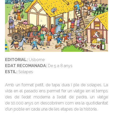
EDITORIAL:
Usborne
EDAT RECOMANADA:
De 5 a 8 anys
ESTIL:
Solapes
Amb un format petit, de tapa dura i ple de solapes, La
vida en el
pasado
ens permet fer un viatge en el temps
des de l’edat moderna a l’edat de pedra, un viatge
de
10.000
anys on descobrirem com era la quotidianitat
d’un poble en cada una de les etapes de la història.