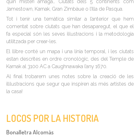
quin misteri amaga… Ciutats dels 5 continents com
Jamestown, Karnak, Gran Zimbàue o l’Illa de Pasqua.
Tot i tenir una temàtica similar a l’anterior que hem
comentat sobre ciutats que han desaparegut, el que el
fa especial són les seves il·lustracions i la metodologia
utilitzada per crear-les.
El llibre conté un mapa i una línia temporal, i les ciutats
estan descrites en ordre cronològic, des del Temple de
Karnak al 3100 AC a Caughnawaka l’any 1670.
Al final trobarem unes notes sobre la creació de les
ill·lustracions que segur que inspiren als més artistes de
la casa!
LOCOS POR LA HISTORIA
Bonalletra Alcomàs