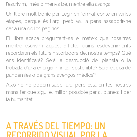
l’escrivim, més o menys bé, mentre ella avança.
Un llibre molt bonic per llegir en format conte en vàries
etapes, perquè és llarg, però val la pena assaborir-ne
cada una de les pàgines.
El llibre acaba preguntant-se el mateix que nosaltres
mentre escrivim aquest article… quins esdeveniments
recordaran els futurs historiadors del nostre temps? Què
ens identificarà? Serà la destrucció del planeta o la
troballa d’una energia infinita i sostenible? Serà època de
pandèmies o de grans avenços mèdics?
Això no ho podem saber ara, però està en les nostres
mans fer que sigui el millor possible per al planeta i per
la humanitat.
A TRAVÉS DEL TIEMPO: UN
RECORRIDO VISUAL POR LA