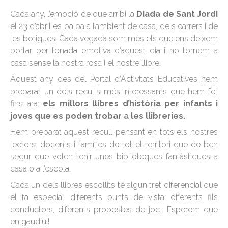
Cada any, l’emoció de que arribi la
Diada de Sant Jordi
el 23 d’abril es palpa a l’ambient de casa, dels carrers i de
les botigues. Cada vegada som més els que ens deixem
portar per l’onada emotiva d’aquest dia i no tornem a
casa sense la nostra rosa i el nostre llibre.
Aquest any des del Portal d’Activitats Educatives hem
preparat un dels reculls més interessants que hem fet
fins ara:
els millors llibres d’història per infants i
joves que es poden trobar a les llibreries.
Hem preparat aquest recull pensant en tots els nostres
lectors: docents i famílies de tot el territori que de ben
segur que volen tenir unes biblioteques fantàstiques a
casa o a l’escola.
Cada un dels llibres escollits té algun tret diferencial que
el fa especial: diferents punts de vista, diferents fils
conductors, diferents propostes de joc… Esperem que
en gaudiu!!