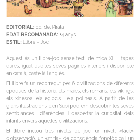
EDITORIAL:
Ed. del Pirata
EDAT RECOMANADA:
+4 anys
ESTIL:
Llibre – Joc
Aquest és un llibre-joc sense text, de mida XL i tapes
dures, igual que les seves pàgines interiors i disponible
en català, castellà i anglès.
El llibre fa un recorregut per 6 civilitzacions de diferents
èpoques de la història: els maies, els romans, els vikings,
els xinesos, els egipcis i els polinesis. A partir de les
grans il·lustracions d’en Subi podrem descobrir les seves
semblances i diferències, i despertar la curiositat dels
infants envers aquelles civilitzacions.
El llibre inclou tres nivells de joc, un nivell «fàcil»
d’observació, un «mitjà» de consciència fonològica i un