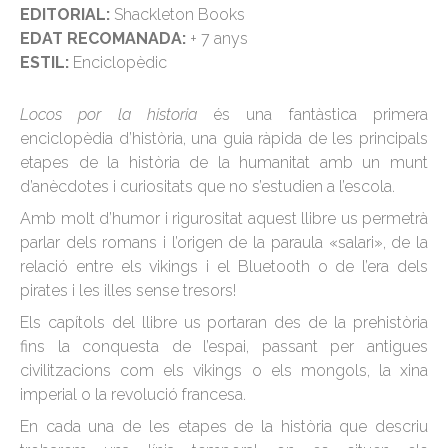
EDITORIAL:
Shackleton Books
EDAT RECOMANADA:
+ 7 anys
ESTIL:
Enciclopèdic
Locos por la historia
és una fantàstica primera
enciclopèdia d’història, una guia ràpida de les principals
etapes de la història de la humanitat amb un munt
d’anècdotes i curiositats que no s’estudien a l’escola.
Amb molt d’humor i rigurositat aquest llibre us permetrà
parlar dels romans i l’origen de la paraula «salari», de la
relació entre els vikings i el Bluetooth o de l’era dels
pirates i les illes sense tresors!
Els capítols del llibre us portaran des de la prehistòria
fins la conquesta de l’espai, passant per antigues
civilitzacions com els vikings o els mongols, la xina
imperial o la revolució francesa.
En cada una de les etapes de la història que descriu