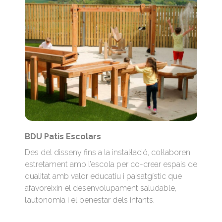
BDU Patis Escolars
Des del disseny fins a la instal·lació, col·laboren
estretament amb l’escola per co-crear espais de
qualitat amb valor educatiu i paisatgístic que
afavoreixin el desenvolupament saludable,
l’autonomia i el benestar dels infants.