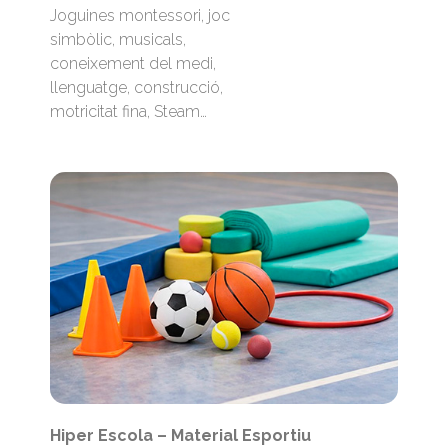
Joguines montessori, joc
simbòlic, musicals,
coneixement del medi,
llenguatge, construcció,
motricitat fina, Steam…
Hiper Escola – Material Esportiu