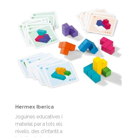
Hermex Iberica
Joguines educatives i
material per a tots els
nivells, des d’infantil a