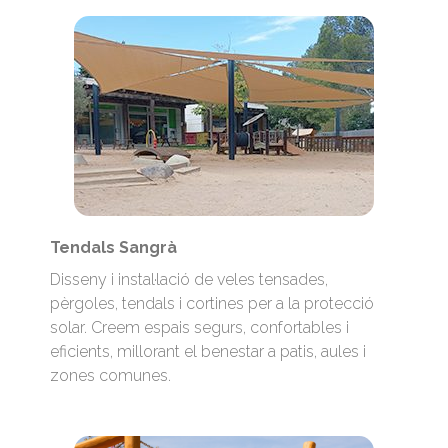
Tendals Sangrà
Disseny i instal·lació de veles tensades,
pèrgoles, tendals i cortines per a la protecció
solar. Creem espais segurs, confortables i
eficients, millorant el benestar a patis, aules i
zones comunes.