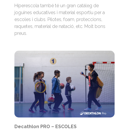
Hiperescola també té un gran catàleg de
joguines educatives i material esportiu per a
escoles i clubs. Pilotes, foam, proteccions,
raquetes, material de natació, etc. Molt bons
preus.
Decathlon PRO – ESCOLES