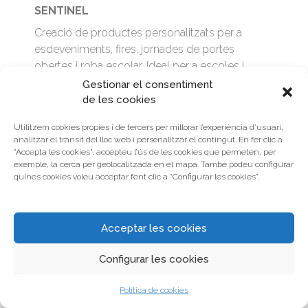
SENTINEL
Creació de productes personalitzats per a
esdeveniments, fires, jornades de portes
obertes i roba escolar. Ideal per a escoles i
casals.
Gestionar el consentiment
de les cookies
Utilitzem cookies pròpies i de tercers per millorar l’experiència d’usuari,
analitzar el trànsit del lloc web i personalitzar el contingut. En fer clic a
"Accepta les cookies", accepteu l’ús de les cookies que permeten, per
exemple, la cerca per geolocalitzada en el mapa. També podeu configurar
quines cookies voleu acceptar fent clic a “Configurar les cookies”.
Acceptar les cookies
Configurar les cookies
PRODUCTOS PERSONALIZADOS
Política de cookies
Tot tipus de productes personalitzables, molt