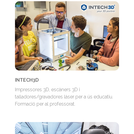
INTECH3D
Impressores 3D, escàners 3D i
talladores/gravadores làser per a ús educatiu.
Formació per al professorat.