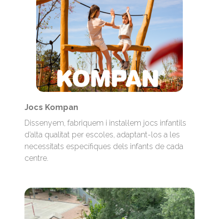
Jocs Kompan
Dissenyem, fabriquem i instal·lem jocs infantils
d’alta qualitat per escoles, adaptant-los a les
necessitats específiques dels infants de cada
centre.