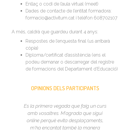
Enllaç o codi de l’aula virtual (meet)
Dades de contacte de l’entitat formadora:
formacio@activitum.cat i telèfon 608702107
A més, caldrà que guardeu durant 4 anys:
Respostes de l’enquesta final (us arribarà
còpia)
Diploma/certificat d’assistència (ens el
podeu demanar o descarregar del registre
de formacions del Departament d’Educació)
OPINIONS DELS PARTICIPANTS
urs,
Es la primera vegada que faig un curs
L
ia.
amb vosaltres. M'agrada que sigui
prà
a
online perquè evita desplaçaments,
m
el
m'ha encantat també la manera
pai