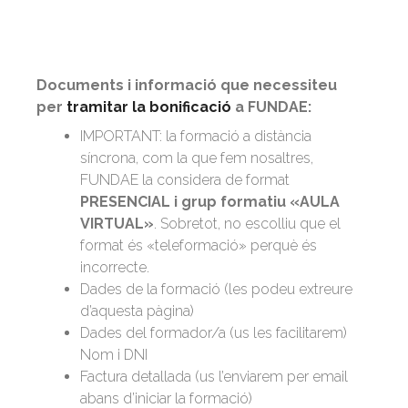
Documents i informació que necessiteu
per
tramitar la bonificació
a FUNDAE:
IMPORTANT: la formació a distància
síncrona, com la que fem nosaltres,
FUNDAE la considera de format
PRESENCIAL i grup formatiu «AULA
VIRTUAL»
. Sobretot, no escolliu que el
format és «teleformació» perquè és
incorrecte.
Dades de la formació (les podeu extreure
d’aquesta pàgina)
Dades del formador/a (us les facilitarem)
Nom i DNI
Factura detallada (us l’enviarem per email
abans d’iniciar la formació)