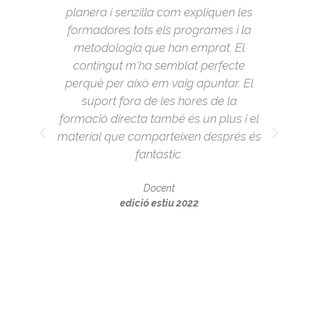
tot
planera i senzilla com expliquen les
e en
formadores tots els programes i la
metodologia que han emprat. El
ndir
contingut m'ha semblat perfecte
a se
perquè per això em vaig apuntar. El
e li
suport fora de les hores de la
eure
formació directa també és un plus i el
oltes
material que comparteixen després és
dar-
fantàstic.
 per
Docent
edició estiu 2022
ió
pera
'han
a la