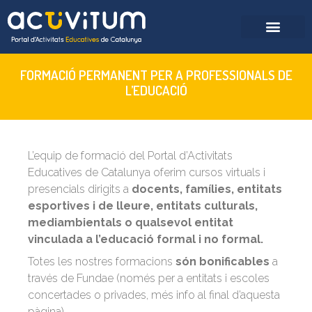
FORMACIÓ PERMANENT PER A PROFESSIONALS DE
L’EDUCACIÓ
L’equip de formació del Portal d’Activitats
Educatives de Catalunya oferim cursos virtuals i
presencials dirigits a
docents, famílies, entitats
esportives i de lleure, entitats culturals,
mediambientals o qualsevol entitat
vinculada a l’educació formal i no formal.
Totes les nostres formacions
són bonificables
a
través de Fundae (només per a entitats i escoles
concertades o privades, més info al final d’aquesta
pàgina).