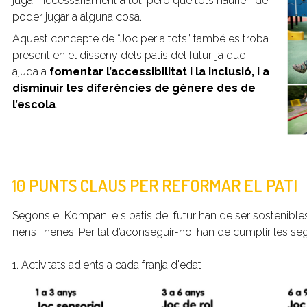
jugar necessàriament a tot, però que tots haurien de
poder jugar a alguna cosa.
Aquest concepte de “Joc per a tots” també es troba
present en el disseny dels patis del futur, ja que
ajuda a
fomentar l’accessibilitat i la inclusió, i a
disminuir les diferències de gènere des de
l’escola
.
10 PUNTS CLAUS PER REFORMAR EL PATI
Segons el Kompan, els patis del futur han de ser sostenibles,
nens i nenes. Per tal d’aconseguir-ho, han de cumplir les se
1. Activitats adients a cada franja d'edat