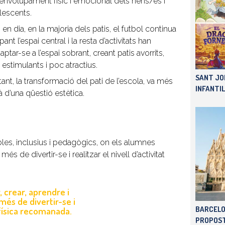
envolupament físic i emocional dels nens/es i
lescents.
 en dia, en la majoria dels patis, el futbol continua
ant l’espai central i la resta d’activitats han
aptar-se a l’espai sobrant, creant patis avorrits,
estimulants i poc atractius.
SANT JO
tant, la transformació del pati de l’escola, va més
INFANTIL
à d’una qüestió estètica.
bles, inclusius i pedagògics, on els alumnes
més de divertir-se i realitzar el nivell d’activitat
 crear, aprendre i
a més de divertir-se i
t física recomanada.
BARCELO
PROPOST