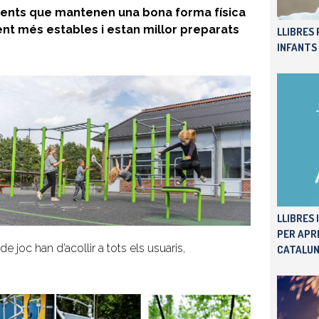
cents que mantenen una bona forma física
t més estables i estan millor preparats
LLIBRES
INFANTS
LLIBRES 
PER APR
 joc han d’acollir a tots els usuaris,
CATALUN