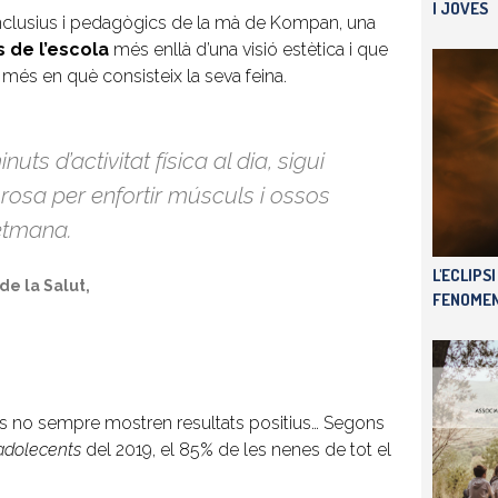
I JOVES
 inclusius i pedagògics de la mà de Kompan, una
 de l’escola
més enllà d’una visió estètica i que
 més en què consisteix la seva feina.
s d’activitat física al dia, sigui
orosa per enfortir músculs i ossos
etmana.
L'ECLIPS
de la Salut,
FENOMEN
als no sempre mostren resultats positius… Segons
 adolecents
del 2019, el 85% de les nenes de tot el