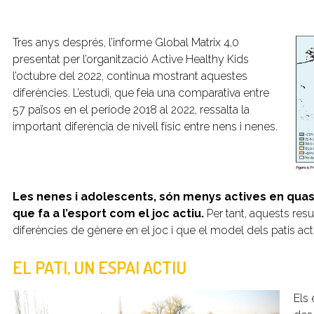
Tres anys després, l’informe Global Matrix 4,0
presentat per l’organització Active Healthy Kids
l’octubre del 2022, continua mostrant aquestes
diferències. L’estudi, que feia una comparativa entre
57 països en el període 2018 al 2022, ressalta la
important diferència de nivell físic entre nens i nenes.
Les nenes i adolescents, són menys actives en quasi to
que fa a l’esport com el joc actiu.
Per tant, aquests res
diferències de gènere en el joc i que el model dels patis act
EL PATI, UN ESPAI ACTIU
Els