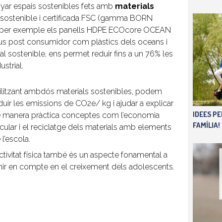
enyar espais sostenibles fets amb
materials
ra sostenible i certificada FSC (gamma BORN
er exemple els panells HDPE ECOcore OCEAN
s post consumidor com plàstics dels oceans i
sostenible, ens permet reduir fins a un 76% les
strial.
ilitzant ambdós materials sostenibles, podem
duir les emissions de CO2e/ kg i ajudar a explicar
IDEES P
 manera pràctica conceptes com l’economia
FAMÍLIA!
rcular i el reciclatge dels materials amb elements
 l’escola.
activitat física també és un aspecte fonamental a
nir en compte en el creixement dels adolescents.