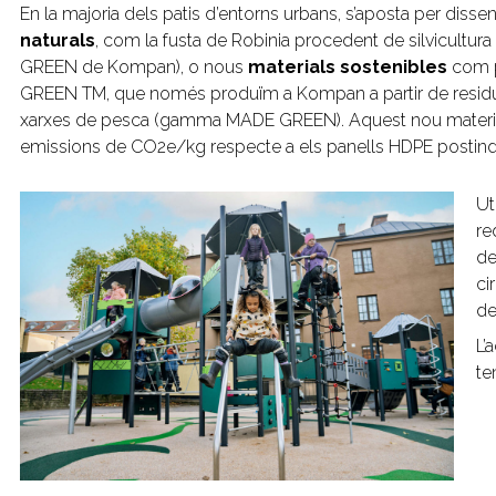
En la majoria dels patis d’entorns urbans, s’aposta per diss
naturals
, com la fusta de Robinia procedent de silvicultu
GREEN de Kompan), o nous
materials sostenibles
com p
GREEN TM, que només produïm a Kompan a partir de residu
xarxes de pesca (gamma MADE GREEN). Aquest nou material 
emissions de CO2e/kg respecte a els panells HDPE postindu
Ut
re
de
ci
de
L’
te