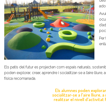
des
ado
Avui
ocup
d’ad
poc 
Per 
enll
Els patis del futur es projecten com espais naturals, sosteni
poden explorar, crear, aprendre i socialitzar-se a l’aire lliure, a 
física recomanada.
Els alumnes poden explorar,
socialitzar-se a l'aire lliure, 
realitzar el nivell d'activita