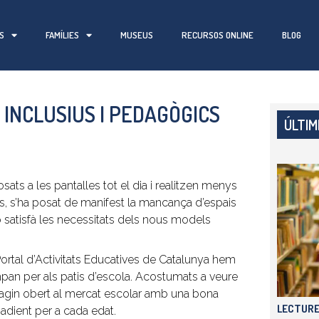
S
FAMÍLIES
MUSEUS
RECURSOS ONLINE
BLOG
 INCLUSIUS I PEDAGÒGICS
ÚLTI
sats a les pantalles tot el dia i realitzen menys
nys, s’ha posat de manifest la mancança d’espais
, no satisfà les necessitats dels nous models
Portal d’Activitats Educatives de Catalunya hem
mpan
per als patis d’escola. Acostumats a veure
’hagin obert al mercat escolar amb una bona
LECTURE
s adient per a cada edat.