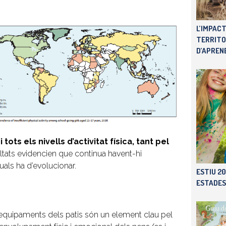
L’IMPACT
TERRITO
D’APREN
ts els nivells d’activitat física, tant pel
ultats evidencien que continua havent-hi
uals ha d’evolucionar.
ESTIU 20
ESTADES
 equipaments dels patis són un element clau pel