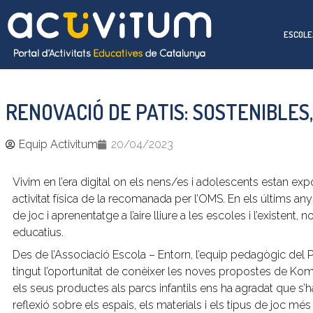
ESCOLE
RENOVACIÓ DE PATIS: SOSTENIBLES,
Equip Activitum
20/04/2023
Vivim en l’era digital on els nens/es i adolescents estan expo
activitat física de la recomanada per l’OMS. En els últims a
de joc i aprenentatge a l’aire lliure a les escoles i l’existent
educatius.
Des de l’Associació Escola – Entorn, l’equip pedagògic del 
tingut l’oportunitat de conèixer les noves propostes de Ko
els seus productes als parcs infantils ens ha agradat que s
reflexió sobre els espais, els materials i els tipus de joc mé