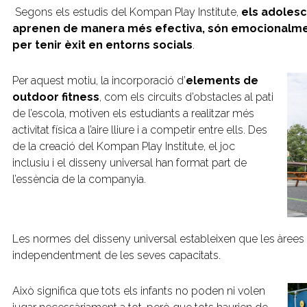
Segons els estudis del Kompan Play Institute,
els adoles
aprenen de manera més efectiva, són emocionalmen
per tenir èxit en entorns socials
.
Per aquest motiu, la incorporació d’
elements de
outdoor fitness
, com els circuits d’obstacles al pati
de l’escola, motiven els estudiants a realitzar més
activitat física a l’aire lliure i a competir entre ells. Des
de la creació del Kompan Play Institute, el joc
inclusiu i el disseny universal han format part de
l’essència de la companyia.
Les normes del disseny universal estableixen que les àrees de
independentment de les seves capacitats.
Això significa que tots els infants no poden ni volen