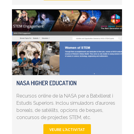
NASA HIGHER EDUCATION
Recursos online de la NASA per a Batxillerat i
Estudis Superiors. Inclou simuladors d'aurores
boreals, de satèl·lits, opcions de beques,
concursos de projectes STEM, etc.
VEURE L'ACTIVITAT