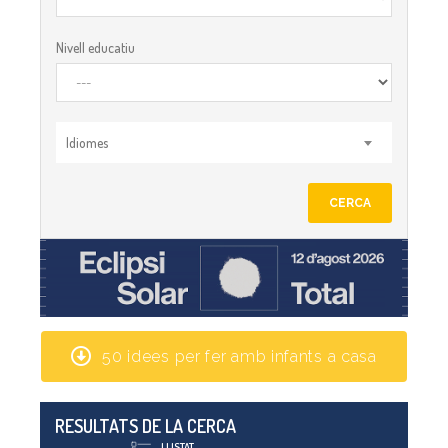
Nivell educatiu
Idiomes
CERCA
50 idees per fer amb infants a casa
RESULTATS DE LA CERCA
LLISTAT