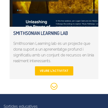
SMITHSONIAN LEARNING LAB
Smithsonian Learning lab és un projecte que
dona suport a un aprenentatge profund i
significatiu amb un conjunt de recursos en línia
realment interessants.
VEURE L'ACTIVITAT
Sortides educatives