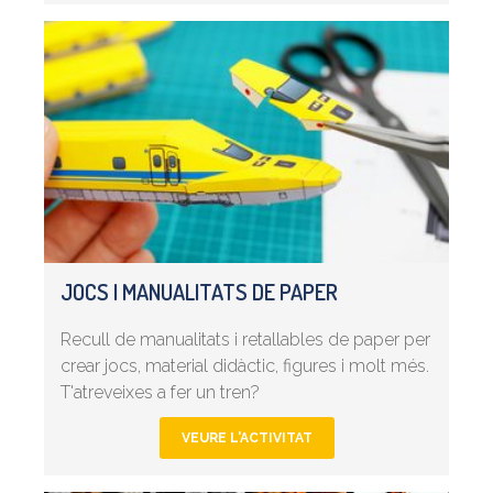
JOCS I MANUALITATS DE PAPER
Recull de manualitats i retallables de paper per
crear jocs, material didàctic, figures i molt més.
T'atreveixes a fer un tren?
VEURE L'ACTIVITAT