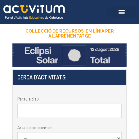
COL·LECCIÓ DE RECURSOS EN LÍNIA PER
A
L’APRENENTATGE
CERCA D'ACTIVITATS:​
Paraula clau
Àrea de coneixement