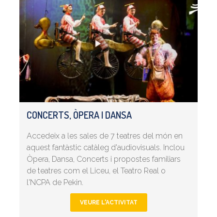
CONCERTS, ÒPERA I DANSA
Accedeix a les sales de 7 teatres del món en
aquest fantàstic catàleg d'audiovisuals. Inclou
Òpera, Dansa, Concerts i propostes familiars
de teatres com el Liceu, el Teatro Real o
l'NCPA de Pekin.
VEURE L'ACTIVITAT