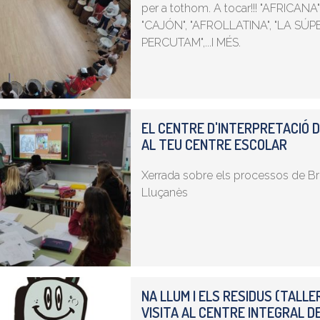
per a tothom. A tocar!!! "AFRICANA
"CAJÓN", "AFROLLATINA", "LA SÚP
PERCUTAM",...I MÉS.
EL CENTRE D'INTERPRETACIÓ D
AL TEU CENTRE ESCOLAR
Xerrada sobre els processos de Brui
Lluçanès
NA LLUM I ELS RESIDUS (TALL
VISITA AL CENTRE INTEGRAL D