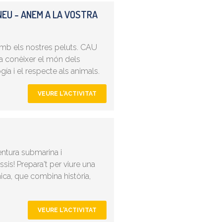
NEU - ANEM A LA VOSTRA
 amb els nostres peluts. CAU
a conèixer el món dels
ía i el respecte als animals.
VEURE L'ACTIVITAT
entura submarina i
ssis! Prepara't per viure una
nica, que combina història,
VEURE L'ACTIVITAT