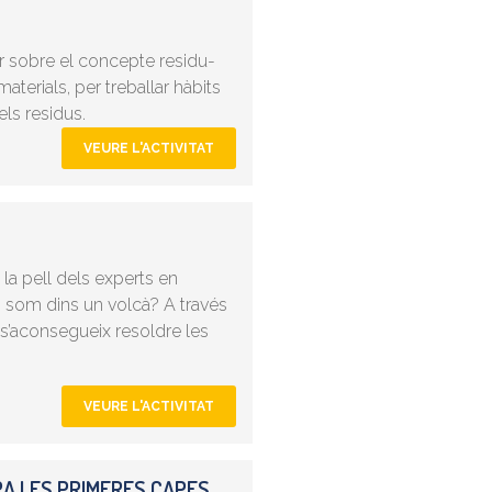
ar sobre el concepte residu-
terials, per treballar hàbits
els residus.
VEURE L'ACTIVITAT
 la pell dels experts en
: som dins un volcà? A través
, s’aconsegueix resoldre les
VEURE L'ACTIVITAT
A LES PRIMERES CAPES