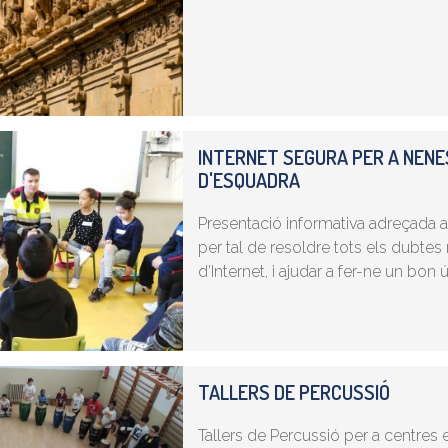
INTERNET SEGURA PER A NENES
D'ESQUADRA
Presentació informativa adreçada a
per tal de resoldre tots els dubte
d’Internet, i ajudar a fer-ne un bon ú
TALLERS DE PERCUSSIÓ
Tallers de Percussió per a centres