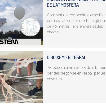
DE L'ATMOSFERA
Com varia la temperatura amb l'alti
com és l'atmosfera amb un globus
de 50 metres i ens enviarà dades i
directe!
DIBUIXEM EN L’ESPAI
Proposem una manera de dibuixar q
per desplegar-se en l’espai, per le
envolten.