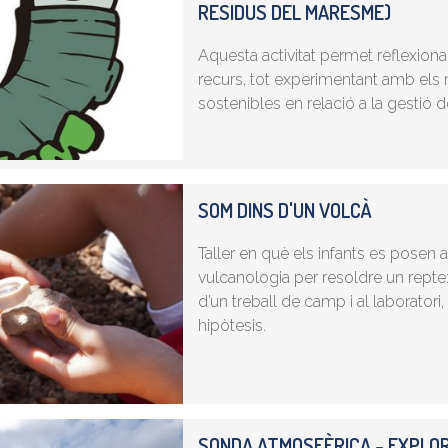
RESIDUS DEL MARESME)
Aquesta activitat permet reflexion
recurs, tot experimentant amb els ma
sostenibles en relació a la gestió d
SOM DINS D'UN VOLCÀ
Taller en què els infants es posen a
vulcanologia per resoldre un repte
d’un treball de camp i al laboratori
hipòtesis.
SONDA ATMOSFÈRICA - EXPLOR