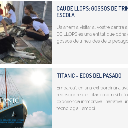
CAU DE LLOPS: GOSSOS DE TRI
ESCOLA
Us anem a visitar al vostre centre
DE LLOPS és una entitat que dóna 
gossos de trineu des de la pedagog
TITANIC - ECOS DEL PASADO
Embarca't en una extraordinària av
redescobreix el Titanic com si hi fo
experiència immersiva i narrativa ú
tecnologia i emoci