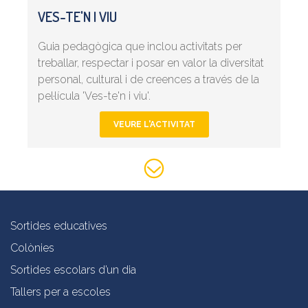
VES-TE'N I VIU
Guia pedagògica que inclou activitats per
treballar, respectar i posar en valor la diversitat
personal, cultural i de creences a través de la
pel·lícula 'Ves-te'n i viu'.
VEURE L'ACTIVITAT
Sortides educatives
Colònies
Sortides escolars d’un dia
Tallers per a escoles