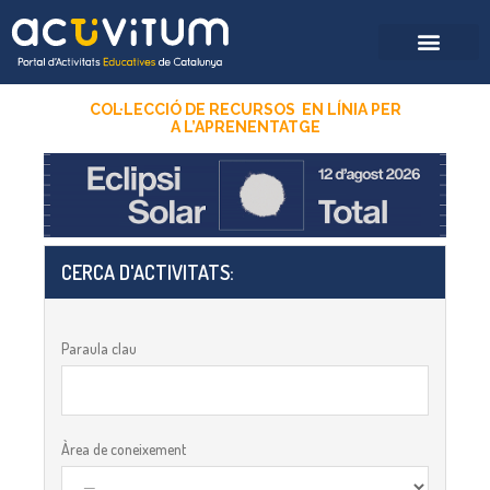
COL·LECCIÓ DE RECURSOS EN LÍNIA PER
A
L’APRENENTATGE
CERCA D'ACTIVITATS:​
Paraula clau
Àrea de coneixement