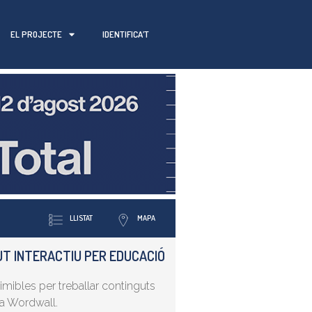
EL PROJECTE
IDENTIFICA’T
LLISTAT
MAPA
T INTERACTIU PER EDUCACIÓ
primibles per treballar continguts
ma Wordwall.