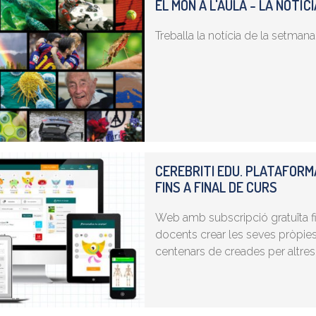
EL MÓN A L'AULA - LA NOTÍC
Treballa la notícia de la setmana 
CEREBRITI EDU. PLATAFORMA
FINS A FINAL DE CURS
Web amb subscripció gratuïta fi
docents crear les seves pròpies a
centenars de creades per altres