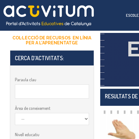
ESCOLE
COL·LECCIÓ DE RECURSOS EN LÍNIA
PER A
L’APRENENTATGE
CERCA D'ACTIVITATS:​
Paraula clau
RESULTATS DE
Àrea de coneixement
Nivell educatiu