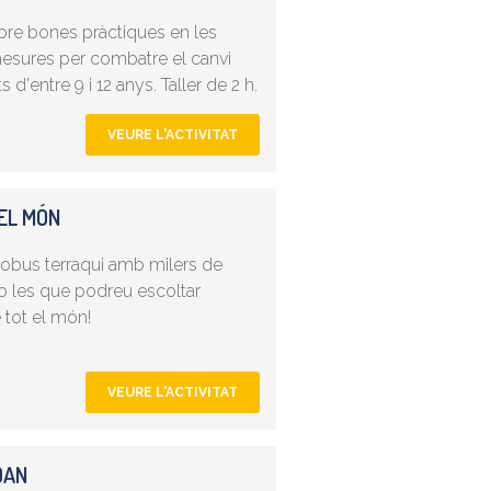
sobre bones pràctiques en les
mesures per combatre el canvi
s d'entre 9 i 12 anys. Taller de 2 h.
VEURE L'ACTIVITAT
EL MÓN
lobus terraqui amb milers de
b les que podreu escoltar
 tot el món!
VEURE L'ACTIVITAT
OAN