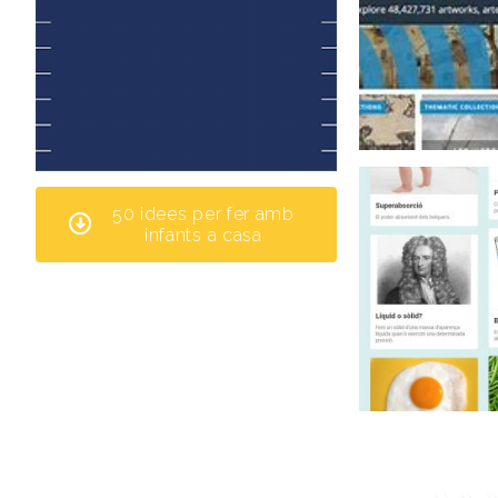
50 idees per fer amb
infants a casa