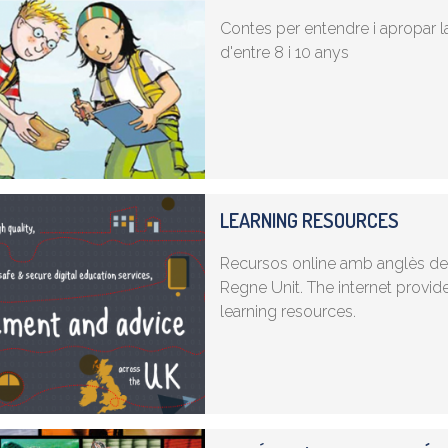
Contes per entendre i apropar la 
d'entre 8 i 10 anys
LEARNING RESOURCES
Recursos online amb anglès de
Regne Unit. The internet provid
learning resources.