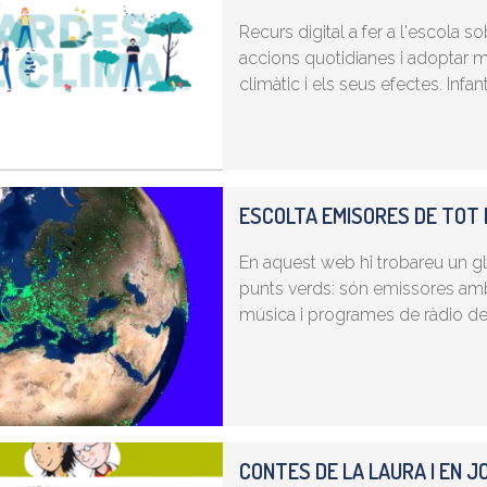
Recurs digital a fer a l'escola 
accions quotidianes i adoptar 
climàtic i els seus efectes. Infant
ESCOLTA EMISORES DE TOT 
En aquest web hi trobareu un g
punts verds: són emissores am
música i programes de ràdio de
CONTES DE LA LAURA I EN J