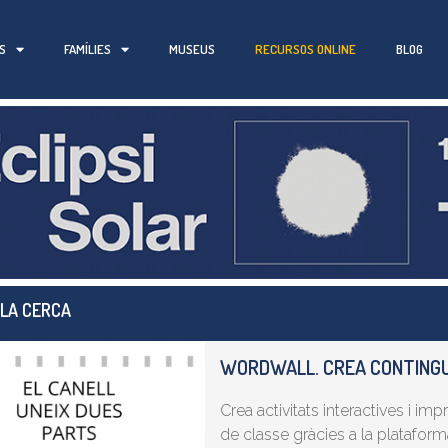
S
FAMÍLIES
MUSEUS
RECURSOS ONLINE
BLOG
 LA CERCA
WORDWALL. CREA CONTINGU
Crea activitats interactives i im
de classe gràcies a la platafor