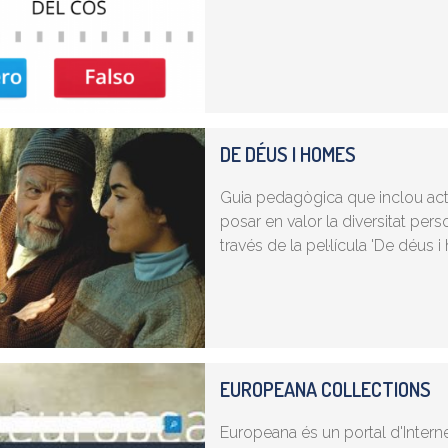
DE DÉUS I HOMES
Guia pedagògica que inclou activi
posar en valor la diversitat pers
través de la pel·lícula 'De déus i
EUROPEANA COLLECTIONS
Europeana és un portal d'Intern