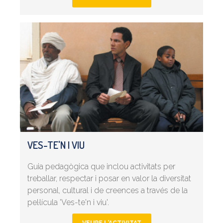
VES-TE'N I VIU
Guia pedagògica que inclou activitats per
treballar, respectar i posar en valor la diversitat
personal, cultural i de creences a través de la
pel·lícula 'Ves-te'n i viu'.
VEURE L'ACTIVITAT