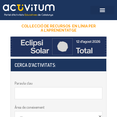
COL·LECCIÓ DE RECURSOS EN LÍNIA PER
A
L’APRENENTATGE
CERCA D'ACTIVITATS:​
Paraula clau
Àrea de coneixement