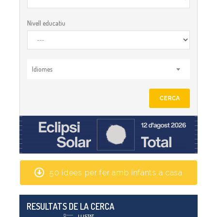
Nivell educatiu
Idiomes
CERCA
50 idees per fer amb infants a casa
RESULTATS DE LA CERCA
LLISTAT