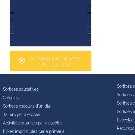
50 idees per fer amb
infants a casa
Sortides 
Sortides educatives
Sortides 
Colònies
Sortides e
Sortides escolars d’un dia
Sortides 
Tallers per a escoles
Espectacl
Activitats gratuïtes per a escoles
Recursos 
Fitxes imprimibles per a primària