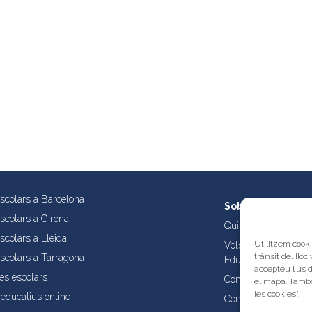
escolars a Barcelona
Sobre nosaltres
escolars a Girona
Qui som?
scolars a Lleida
Utilitzem cooki
Vols publicar les tev
trànsit del lloc
escolars a Tarragona
Educatives de Catal
accepteu l’ús 
es escolars
Condicions d’ús i aví
el mapa. També
les cookies”.
educatius online
Contacta amb nosalt