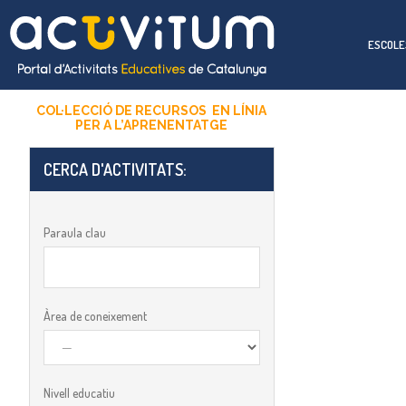
ESCOLE
COL·LECCIÓ DE RECURSOS EN LÍNIA
PER A
L’APRENENTATGE
CERCA D'ACTIVITATS:​
Paraula clau
Àrea de coneixement
Nivell educatiu