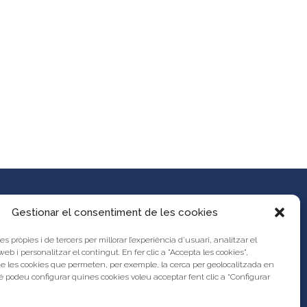
Gestionar el consentiment de les cookies
es pròpies i de tercers per millorar l’experiència d’usuari, analitzar el
es propostes al Portal d’Activitats
 web i personalitzar el contingut. En fer clic a "Accepta les cookies",
unya?
de les cookies que permeten, per exemple, la cerca per geolocalitzada en
s legal
 podeu configurar quines cookies voleu acceptar fent clic a “Configurar
res