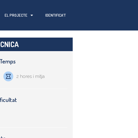
EL PROJECTE
IDENTIFICA’T
ÈCNICA
i Temps
m
2 hores i mitja
ficultat