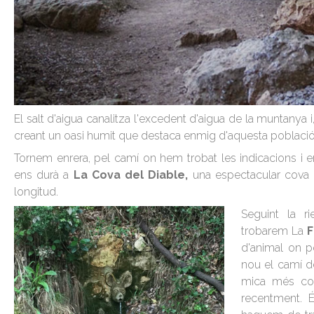
El salt d'aigua canalitza l'excedent d'aigua de la muntanya i
creant un oasi humit que destaca enmig d'aquesta població
Tornem enrera, pel camí on hem trobat les indicacions i e
ens durà a
La Cova del Diable,
una espectacular cova 
longitud.
Seguint la ri
trobarem La
F
d'animal on 
nou el camí d
mica més co
recentment. 