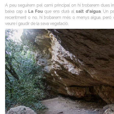
A peu seguirem pel camí principal on hi trobarem dues i
baixa cap a
La Fou
que ens durà al
salt d'aigua
. Un p
recentment o no, hi trobarem més o menys aigua, però qu
veure i gaudir de la seva vegetació.