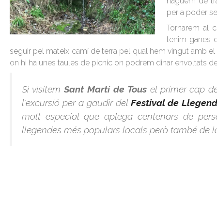
haguem de tra
per a poder se
Tornarem al c
tenim ganes d
seguir pel mateix camí de terra pel qual hem vingut amb el 
on hi ha unes taules de picnic on podrem dinar envoltats de
Si visitem
Sant Martí de Tous
el primer cap d
l'excursió per a gaudir del
Festival de Llegen
molt especial que aplega centenars de perso
llegendes més populars locals però també de la