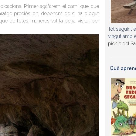
ndicacions. Primer agafarem el camí que que
aratge preciós on, depenent de si ha plogut
e de totes maneres val la pena visitar per
Tot seguint 
vingut amb e
picnic del Sa
Què apre