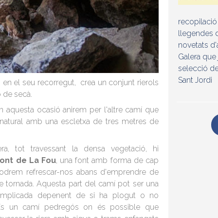
recopilació
llegendes d
novetats d'
Galera que 
selecció de
Sant Jordi
, en el seu recorregut, crea un conjunt rierols
 de secà.
n aquesta ocasió anirem per l'altre camí que
natural amb una escletxa de tres metres de
era, tot travessant la densa vegetació, hi
ont de La Fou
, una font amb forma de cap
podrem refrescar-nos abans d'emprendre de
e tornada. Aquesta part del camí pot ser una
mplicada depenent de si ha plogut o no
És un camí pedregós on és possible que