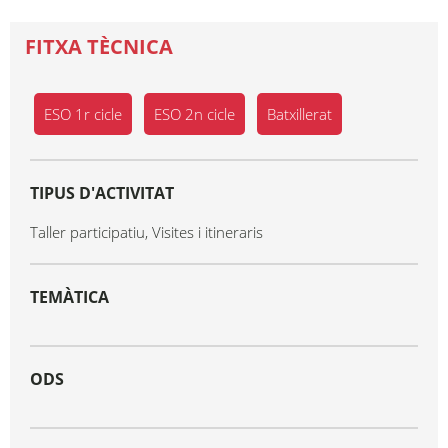
FITXA TÈCNICA
ESO 1r cicle
ESO 2n cicle
Batxillerat
TIPUS D'ACTIVITAT
Taller participatiu, Visites i itineraris
TEMÀTICA
ODS