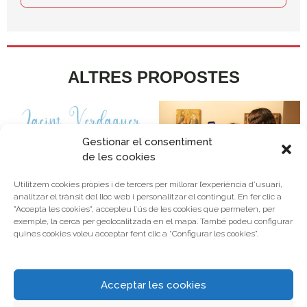
ALTRES PROPOSTES
Gestionar el consentiment
de les cookies
Utilitzem cookies pròpies i de tercers per millorar l’experiència d’usuari,
analitzar el trànsit del lloc web i personalitzar el contingut. En fer clic a
"Accepta les cookies", accepteu l’ús de les cookies que permeten, per
exemple, la cerca per geolocalitzada en el mapa. També podeu configurar
MUSEU I
quines cookies voleu acceptar fent clic a “Configurar les cookies”.
TECNOLOGIA
Jacint Verdaguer.
VEURE L’ACTIVITAT
Rondalles i poemes
Acceptar les cookies