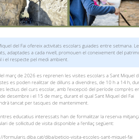
iquel del Fai ofereix activitats escolars guiades entre setmana. L
tats, adaptades a cada nivell, promouen el coneixement del patrim
l i el respecte pel medi ambient.
el març de 2026 es reprenen les visites escolars a Sant Miquel de
tes es poden realitzar de dilluns a divendres, de 10 h a 14 h, du
ies lectius del curs escolar, amb l’excepció del període comprès e
 de desembre i el 15 de març, durant el qual Sant Miquel del Fai
drà tancat per tasques de manteniment.
entres educatius interessats han de formalitzar la reserva mitjança
ari de sol·licitud de visita disponible a l’enllaç següent:
://formularis.diba.cat/diba/peticio-visita-escoles-sant-miquel-fai