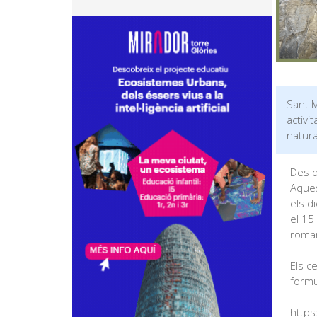
Sant M
activi
natura
Des d
Aques
els d
el 15
roman
Els c
formul
https