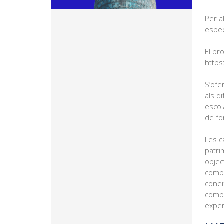
Per a
espec
El pr
https
S’ofe
als d
escol
de fo
Les c
patri
objec
compr
conei
compr
exper