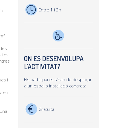
Entre 1 i 2h
iu
smf
ades
sites
ON ES DESENVOLUPA
entres
L'ACTIVITAT?
Els participants s'han de desplaçar
ues i
a un espai o instal·lació concreta
te i
Gratuïta
’una