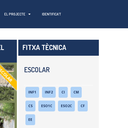
EL PROJECTE
IDENTIFICA’T
EL
FITXA TÈCNICA
ESCOLAR
SCOLAR
INF1
INF2
CI
CM
CS
ESO1C
ESO2C
CF
EE