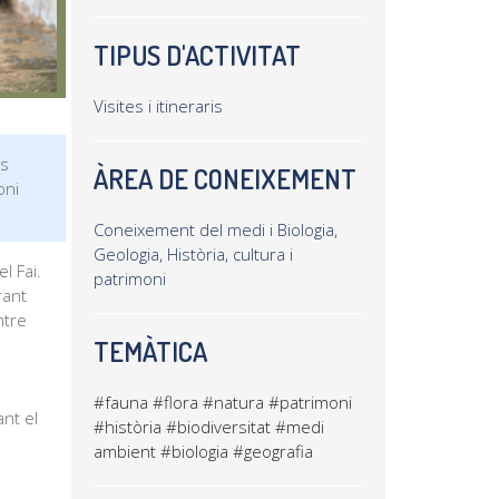
TIPUS D'ACTIVITAT
Visites i itineraris
es
ÀREA DE CONEIXEMENT
oni
Coneixement del medi i Biologia,
Geologia, Història, cultura i
l Fai.
patrimoni
rant
ntre
TEMÀTICA
#fauna
#flora
#natura
#patrimoni
nt el
#història
#biodiversitat
#medi
ambient
#biologia
#geografia