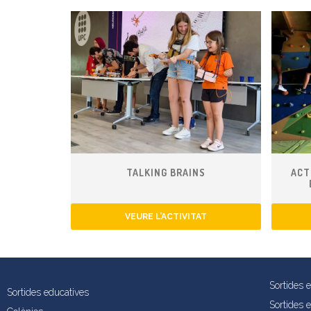
TALKING BRAINS
ACT
VEURE L’ACTIVITAT
Sortides 
Sortides educatives
Sortides 