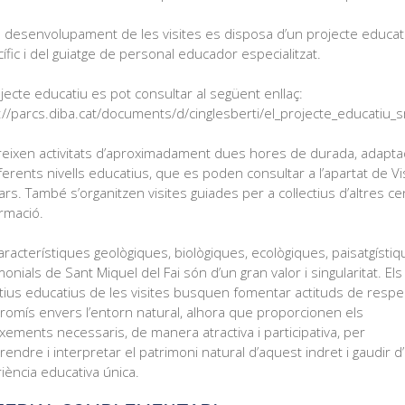
l desenvolupament de les visites es disposa d’un projecte educat
ífic i del guiatge de personal educador especialitzat.
ojecte educatiu es pot consultar al següent enllaç:
://parcs.diba.cat/documents/d/cinglesberti/el_projecte_educatiu_
reixen activitats d’aproximadament dues hores de durada, adapt
iferents nivells educatius, que es poden consultar a l’apartat de Vi
ars. També s’organitzen visites guiades per a col·lectius d’altres c
rmació.
aracterístiques geològiques, biològiques, ecològiques, paisatgístiq
monials de Sant Miquel del Fai són d’un gran valor i singularitat. Els
tius educatius de les visites busquen fomentar actituds de respec
omís envers l’entorn natural, alhora que proporcionen els
xements necessaris, de manera atractiva i participativa, per
endre i interpretar el patrimoni natural d’aquest indret i gaudir d
iència educativa única.