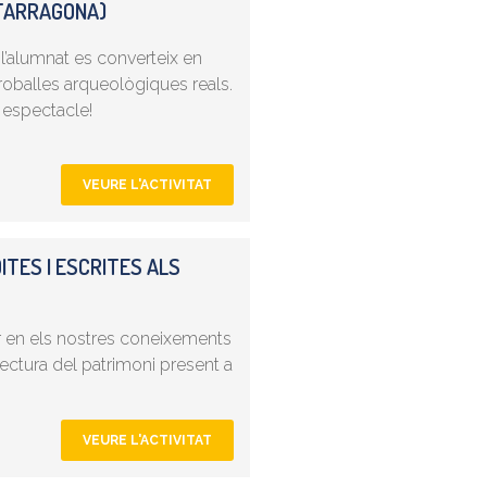
(TARRAGONA)
l’alumnat es converteix en
troballes arqueològiques reals.
i espectacle!
VEURE L'ACTIVITAT
ITES I ESCRITES ALS
ir en els nostres coneixements
a lectura del patrimoni present a
VEURE L'ACTIVITAT