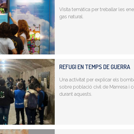
Visita temàtica per treballar les ener
gas natural.
REFUGI EN TEMPS DE GUERRA
Una activitat per explicar els bomba
sobre població civil de Manresa i
durant aquests.