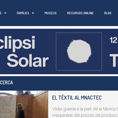
S
FAMÍLIES
MUSEUS
RECURSOS ONLINE
BLOG
 CERCA
EL TÈXTIL AL MNACTEC
Visita guiada a la part de la fàbrica 
maquinària del procés de producció