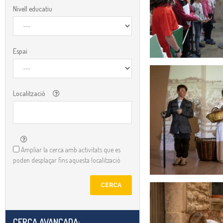
Nivell educatiu
Espai
Localització
Ampliar la cerca amb activitats que es
poden desplaçar fins aquesta localització
CERCA
CERCA AVANÇADA:​