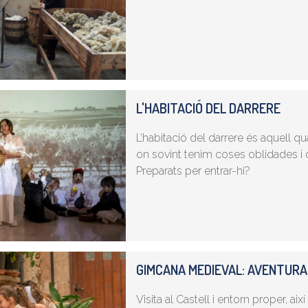
L'HABITACIÓ DEL DARRERE
L’habitació del darrere és aquell q
on sovint tenim coses oblidades i 
Preparats per entrar-hi?
GIMCANA MEDIEVAL: AVENTURA
Visita al Castell i entorn proper, a