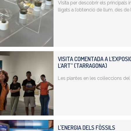
Visita per descobrir els principals 
lligats a l’obtenció de llum, des de l
VISITA COMENTADA A L’EXPOSI
L’ART” (TARRAGONA)
Les plantes en les col·leccions de
L'ENERGIA DELS FÒSSILS