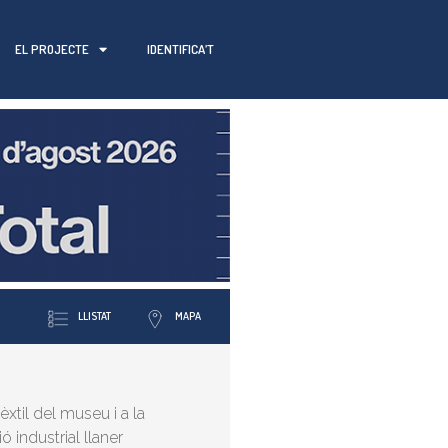
EL PROJECTE
IDENTIFICA’T
LLISTAT
MAPA
tèxtil del museu i a la
 industrial llaner