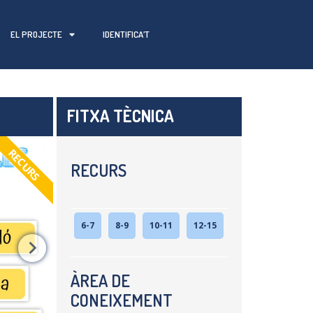
EL PROJECTE
IDENTIFICA’T
FITXA TÈCNICA
RECURS
RECURS
6-7
8-9
10-11
12-15
ÀREA DE
CONEIXEMENT