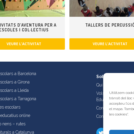
IVITATS D’AVENTURA PER A
TALLERS DE PERCUSSI
ESCOLES I COL·LECTIUS
VEURE L’ACTIVITAT
VEURE L’ACTIVITAT
escolars a Barcelona
Sobre nosaltres
escolars a Girona
Qui som?
scolars a Lleida
Utilitzem cooki
Vols publicar les tev
trànsit del lloc
escolars a Tarragona
Educatives de Catal
accepteu l’ús 
es escolars
Condicions d’ús i aví
el mapa. També
les cookies”.
educatius online
Contacta amb nosalt
b nens – rutes
turals a Catalunya