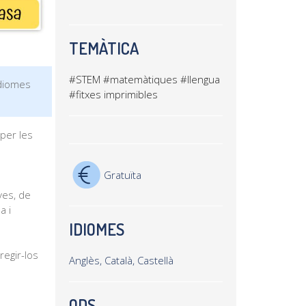
TEMÀTICA
#STEM
#matemàtiques
#llengua
idiomes
#fitxes imprimibles
per les
Gratuïta
ves, de
a i
IDIOMES
regir-los
Anglès, Català, Castellà
ODS