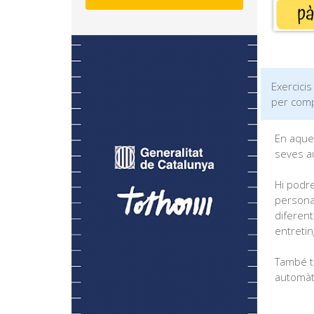
Exercicis
per comp
En aque
seves au
Hi podre
personal
diferent
entreti
També tr
automàt