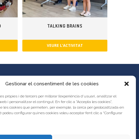
Ó
TALKING BRAINS
VEURE L’ACTIVITAT
Gestionar el consentiment de les cookies
es pròpies i de tercers per millorar l’experiència d’usuari, analitzar el
es propostes al Portal d’Activitats
 web i personalitzar el contingut. En fer clic a "Accepta les cookies",
unya?
de les cookies que permeten, per exemple, la cerca per geolocalitzada en
s legal
 podeu configurar quines cookies voleu acceptar fent clic a “Configurar
res