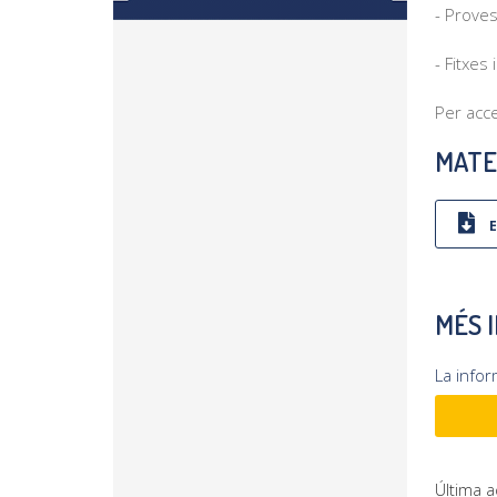
- Proves
- Fitxes
Per acced
MATE
E
MÉS 
La info
Última a