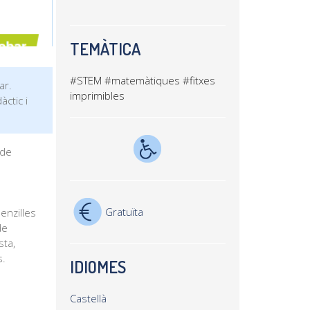
TEMÀTICA
#STEM
#matemàtiques
#fitxes
ar.
imprimibles
àctic i
 de
Gratuïta
enzilles
de
sta,
s.
IDIOMES
Castellà