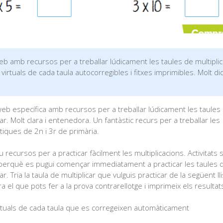
eb amb recursos per a treballar lúdicament les taules de multiplic
s virtuals de cada taula autocorregibles i fitxes imprimibles. Molt did
eb específica amb recursos per a treballar lúdicament les taules
car. Molt clara i entenedora. Un fantàstic recurs per a treballar les
iques de 2n i 3r de primària.
 recursos per a practicar fàcilment les multiplicacions. Activitats s
s perquè es pugui començar immediatament a practicar les taules 
ar. Tria la taula de multiplicar que vulguis practicar de la següent lli
 el que pots fer a la prova contrarellotge i imprimeix els resultat
irtuals de cada taula que es corregeixen automàticament