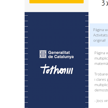
Pàgina w
Activitat
original!
Pàgina w
multipli
matemàt
Trobareu
i clare
multiplic
demostra
- Jocs v