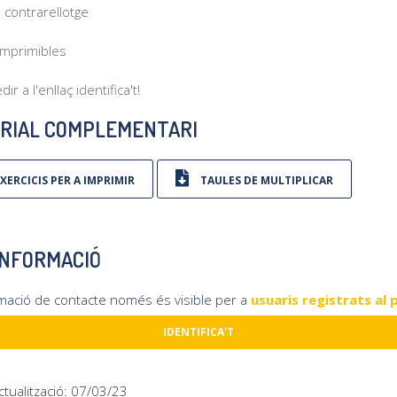
 contrarellotge
 imprimibles
ir a l'enllaç identifica't!
RIAL COMPLEMENTARI
XERCICIS PER A IMPRIMIR
TAULES DE MULTIPLICAR
INFORMACIÓ
rmació de contacte només és visible per a
usuaris registrats al 
IDENTIFICA'T
ctualització: 07/03/23