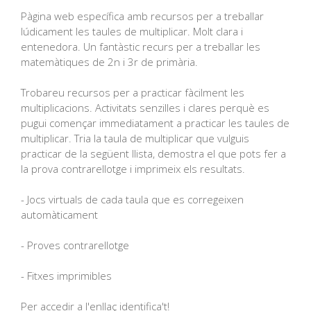
Pàgina web específica amb recursos per a treballar
lúdicament les taules de multiplicar. Molt clara i
entenedora. Un fantàstic recurs per a treballar les
matemàtiques de 2n i 3r de primària.
Trobareu recursos per a practicar fàcilment les
multiplicacions. Activitats senzilles i clares perquè es
pugui començar immediatament a practicar les taules de
multiplicar. Tria la taula de multiplicar que vulguis
practicar de la següent llista, demostra el que pots fer a
la prova contrarellotge i imprimeix els resultats.
- Jocs virtuals de cada taula que es corregeixen
automàticament
- Proves contrarellotge
- Fitxes imprimibles
Per accedir a l'enllaç identifica't!