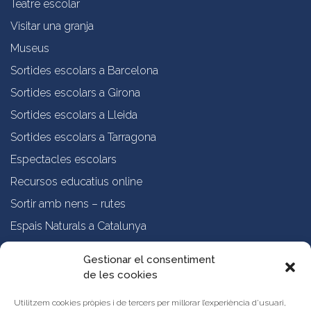
Teatre escolar
Visitar una granja
Museus
Sortides escolars a Barcelona
Sortides escolars a Girona
Sortides escolars a Lleida
Sortides escolars a Tarragona
Espectacles escolars
Recursos educatius online
Sortir amb nens – rutes
Espais Naturals a Catalunya
Formació online a professorat
Gestionar el consentiment
de les cookies
Sobre nosaltres
Qui som?
Utilitzem cookies pròpies i de tercers per millorar l’experiència d’usuari,