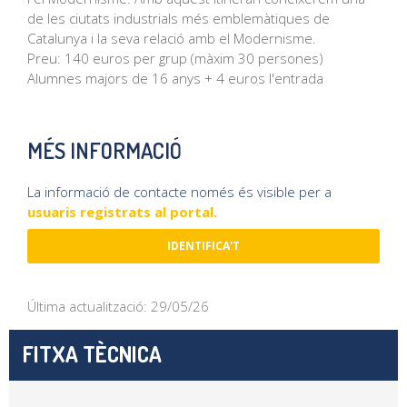
de les ciutats industrials més emblemàtiques de
Catalunya i la seva relació amb el Modernisme.
Preu: 140 euros per grup (màxim 30 persones)
Alumnes majors de 16 anys + 4 euros l'entrada
MÉS INFORMACIÓ
La informació de contacte només és visible per a
usuaris registrats al portal.
IDENTIFICA'T
Última actualització: 29/05/26
FITXA TÈCNICA