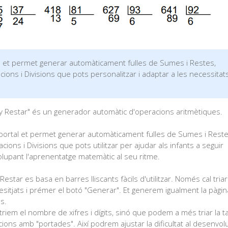
et permet generar automàticament fulles de Sumes i Restes,
acions i Divisions que pots personalitzar i adaptar a les necessitat
y Restar" és un generador automàtic d'operacions aritmètiques.
portal et permet generar automàticament fulles de Sumes i Reste
cacions i Divisions que pots utilitzar per ajudar als infants a seguir
lupant l'aprenentatge matemàtic al seu ritme.
Restar es basa en barres lliscants fàcils d'utilitzar. Només cal triar
esitjats i prémer el botó "Generar". Et generem igualment la pàgi
s.
triem el nombre de xifres i dígits, sinó que podem a més triar la t
ions amb "portades". Així podrem ajustar la dificultat al desenv