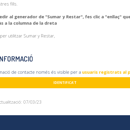
res fills.
edir al generador de "Sumar y Restar", fes clic a "enllaç" qu
s a la columna de la dreta
per utilitzar Sumar y Restar,
INFORMACIÓ
rmació de contacte només és visible per a
usuaris registrats al 
IDENTIFICA'T
ctualització: 07/03/23