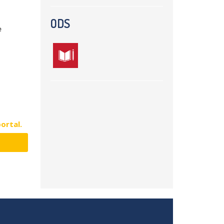
ODS
e
portal.