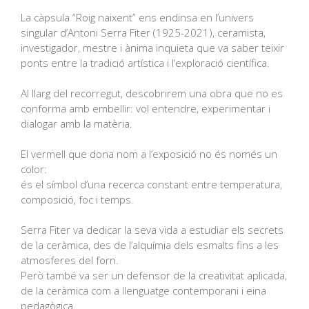
La càpsula “Roig naixent” ens endinsa en l’univers
singular d’Antoni Serra Fiter (1925-2021), ceramista,
investigador, mestre i ànima inquieta que va saber teixir
ponts entre la tradició artística i l’exploració científica.
Al llarg del recorregut, descobrirem una obra que no es
conforma amb embellir: vol entendre, experimentar i
dialogar amb la matèria.
El vermell que dona nom a l’exposició no és només un
color:
és el símbol d’una recerca constant entre temperatura,
composició, foc i temps.
Serra Fiter va dedicar la seva vida a estudiar els secrets
de la ceràmica, des de l’alquímia dels esmalts fins a les
atmosferes del forn.
Però també va ser un defensor de la creativitat aplicada,
de la ceràmica com a llenguatge contemporani i eina
pedagògica.