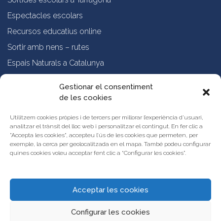
Espectacles escolars
Recursos educatius online
Sortir amb nens – rutes
Espais Naturals a Catalunya
Formació online a professorat
Gestionar el consentiment
de les cookies
Sobre nosaltres
Qui som?
Utilitzem cookies pròpies i de tercers per millorar l’experiència d’usuari,
analitzar el trànsit del lloc web i personalitzar el contingut. En fer clic a
Vols publicar les teves propostes al Portal d’Activitats Educatives de
"Accepta les cookies", accepteu l’ús de les cookies que permeten, per
Catalunya?
exemple, la cerca per geolocalitzada en el mapa. També podeu configurar
Condicions d’ús i avís legal
quines cookies voleu acceptar fent clic a “Configurar les cookies”.
Contacta amb nosaltres
Acceptar les cookies
Configurar les cookies