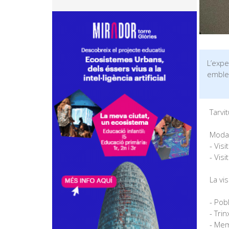
L’expe
emblem
Tarvi
Modali
- Vis
- Visi
La vis
- Pob
- Tri
- Mem