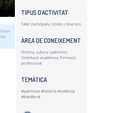
TIPUS D'ACTIVITAT
Taller participatiu, Visites i itineraris
 foren
ord).
ÀREA DE CONEIXEMENT
Història, cultura i patrimoni,
Orientació acadèmica, Formació
professorat
TEMÀTICA
#patrimoni
#història
#violència
#batxillerat