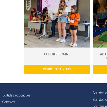
TALKING BRAINS
ACT
VEURE L’ACTIVITAT
Sortides 
Sortides educatives
Sortides 
Colònies
Sortides e