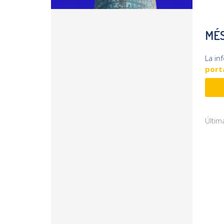
MÉS
La in
porta
Últim