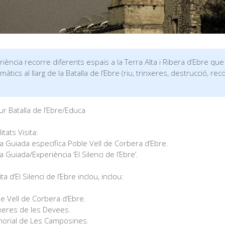
riència recorre diferents espais a la Terra Alta i Ribera d’Ebre que
àtics al llarg de la Batalla de l’Ebre (riu, trinxeres, destrucció, rec
tur Batalla de l’Ebre/Educa
tats Visita:
ita Guiada específica Poble Vell de Corbera d’Ebre.
ta Guiada/Experiència ‘El Silenci de l’Ebre’.
ita d’El Silenci de l’Ebre inclou, inclou:
le Vell de Corbera d’Ebre.
nxeres de les Devees.
orial de Les Camposines.