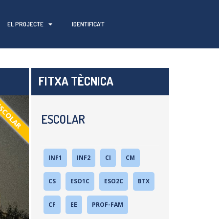
EL PROJECTE
IDENTIFICA’T
FITXA TÈCNICA
SCOLAR
ESCOLAR
INF1
INF2
CI
CM
CS
ESO1C
ESO2C
BTX
CF
EE
PROF-FAM