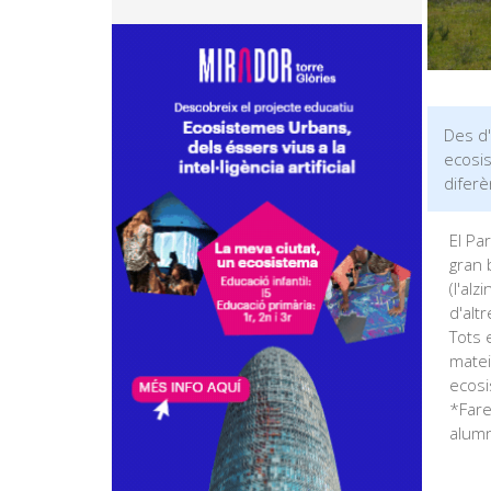
Des d'
ecosis
diferè
El Pa
gran 
(l'al
d'alt
Tots 
matei
ecosi
*Farem
alumne