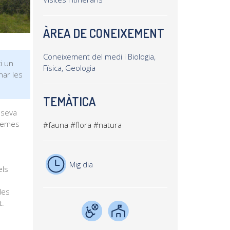
ÀREA DE CONEIXEMENT
Coneixement del medi i Biologia,
i un
Física, Geologia
nar les
TEMÀTICA
 seva
stemes
#fauna
#flora
#natura
Mig dia
els
les
t.