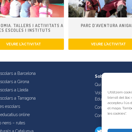
OMIA. TALLERS I ACTIVITATS A
PARC D’AVENTURA ANIGA
ES ESCOLES I INSTITUTS
VEURE L’ACTIVITAT
VEURE L’ACTIVITAT
escolars a Barcelona
Sobre nosaltres
escolars a Girona
Qui som?
scolars a Lleida
Utilitzem cooki
Vols publicar les tev
trànsit del lloc
escolars a Tarragona
Educatives de Catal
accepteu l’ús 
es escolars
Condicions d’ús i aví
el mapa. També
les cookies”.
educatius online
Contacta amb nosalt
b nens – rutes
turals a Catalunya