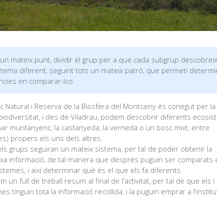
un mateix punt, dividir el grup per a que cada subgrup descobreix
tema diferent, seguint tots un mateix patró, que permeti determi
ncies en comparar-los
rc Natural i Reserva de la Biosfera del Montseny és conegut per la
biodiversitat, i des de Viladrau, podem descobrir diferents ecosi
zinar muntanyenc, la castanyeda, la verneda o un bosc mixt, entre
res) propers els uns dels altres.
els grups seguiran un mateix sistema, per tal de poder obtenir la
xa informació, de tal manera que després puguin ser comparats 
stemes, i així determinar què és el que els fa diferents.
 un full de treball resum al final de l'activitat, per tal de que els i 
s tinguin tota la informació recollida, i la puguin emprar a l'institu