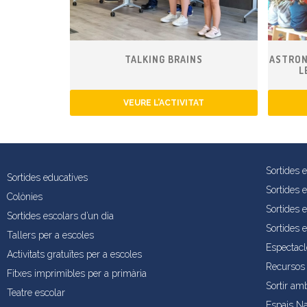
TALKING BRAINS
ASTRON
L
VEURE L’ACTIVITAT
Sortides 
Sortides educatives
Sortides 
Colònies
Sortides e
Sortides escolars d’un dia
Sortides 
Tallers per a escoles
Espectacl
Activitats gratuïtes per a escoles
Recursos 
Fitxes imprimibles per a primària
Sortir am
Teatre escolar
Espais Na