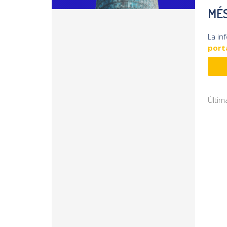
MÉS
La in
porta
Últim