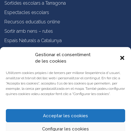
Sortides escolars a Tarragona
Espectacles escolars
Recursos educatius online
Sortir amb nens – rutes
Espais Naturals a Catalunya
Formació online a professorat
Gestionar el consentiment
de les cookies
Sobre nosaltres
Qui som?
Utilitzem cookies pròpies i de tercers per millorar l’experiència d’usuari,
analitzar el trànsit del lloc web i personalitzar el contingut. En fer clic a
Vols publicar les teves propostes al Portal d’Activitats Educatives de
"Accepta les cookies", accepteu l’ús de les cookies que permeten, per
Catalunya?
exemple, la cerca per geolocalitzada en el mapa. També podeu configurar
Condicions d’ús i avís legal
quines cookies voleu acceptar fent clic a “Configurar les cookies”.
Contacta amb nosaltres
Acceptar les cookies
Configurar les cookies