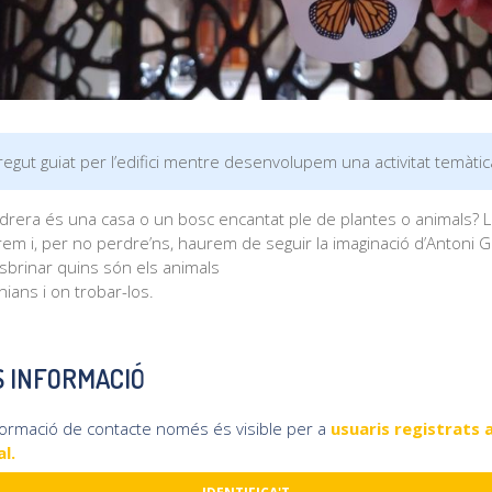
egut guiat per l’edifici mentre desenvolupem una activitat temàtic
drera és una casa o un bosc encantat ple de plantes o animals? L
arem i, per no perdre’ns, haurem de seguir la imaginació d’Antoni 
sbrinar quins són els animals
nians i on trobar-los.
 INFORMACIÓ
formació de contacte només és visible per a
usuaris registrats a
l.