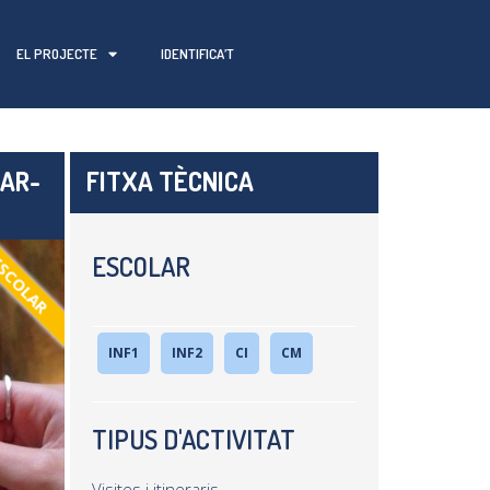
EL PROJECTE
IDENTIFICA’T
BAR-
FITXA TÈCNICA
ESCOLAR
SCOLAR
INF1
INF2
CI
CM
TIPUS D'ACTIVITAT
Visites i itineraris