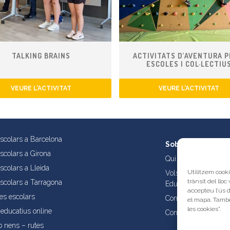
TALKING BRAINS
ACTIVITATS D’AVENTURA P
ESCOLES I COL·LECTIU
VEURE L’ACTIVITAT
VEURE L’ACTIVITAT
escolars a Barcelona
Sobre nosaltres
escolars a Girona
Qui som?
scolars a Lleida
Utilitzem cooki
Vols publicar les tev
trànsit del lloc
escolars a Tarragona
Educatives de Catal
accepteu l’ús 
es escolars
Condicions d’ús i aví
el mapa. També
les cookies”.
educatius online
Contacta amb nosalt
b nens – rutes