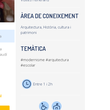
ÀREA DE CONEIXEMENT
Arquitectura, Història, cultura i
patrimoni
a
TEMÀTICA
a
Gaudí
#modernisme
#arquitectura
#escolar
Entre 1 i 2h
l