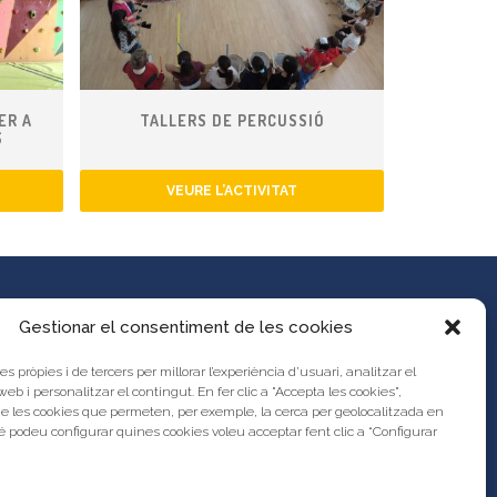
ER A
TALLERS DE PERCUSSIÓ
S
VEURE L’ACTIVITAT
Gestionar el consentiment de les cookies
es pròpies i de tercers per millorar l’experiència d’usuari, analitzar el
es propostes al Portal d’Activitats
 web i personalitzar el contingut. En fer clic a "Accepta les cookies",
unya?
de les cookies que permeten, per exemple, la cerca per geolocalitzada en
s legal
 podeu configurar quines cookies voleu acceptar fent clic a “Configurar
res