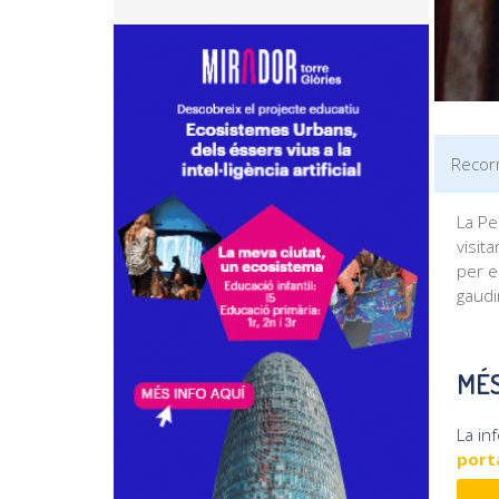
Recorr
La Pe
visit
per e
gaudi
MÉS
La in
porta