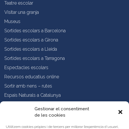
Teatre escolar
Visitar una granja
Museus
Sortides escolars a Barcelona
Sortides escolars a Girona
Sortides escolars a Lleida
Sortides escolars a Tarragona
Espectacles escolars
Recursos educatius online
Sortir amb nens – rutes
Espais Naturals a Catalunya
Formació online a professorat
Gestionar el consentiment
de les cookies
Sobre nosaltres
Qui som?
Utilitzem cookies pròpies i de tercers per millorar l’experiència d’usuari,