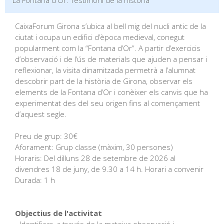
La Fontana d'Or. Testimoni de la història
CaixaForum Girona s’ubica al bell mig del nucli antic de la
ciutat i ocupa un edifici d’època medieval, conegut
popularment com la “Fontana d’Or”. A partir d’exercicis
d’observació i de l’ús de materials que ajuden a pensar i
reflexionar, la visita dinamitzada permetrà a l’alumnat
descobrir part de la història de Girona, observar els
elements de la Fontana d’Or i conèixer els canvis que ha
experimentat des del seu origen fins al començament
d’aquest segle.
Preu de grup: 30€
Aforament: Grup classe (màxim, 30 persones)
Horaris: Del dilluns 28 de setembre de 2026 al
divendres 18 de juny, de 9.30 a 14 h. Horari a convenir
Durada: 1 h
Objectius de l'activitat