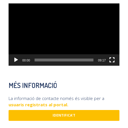
Reproductor
de
vídeo
00:00
09:17
MÉS INFORMACIÓ
La informació de contacte només és visible per a
usuaris registrats al portal.
IDENTIFICA'T