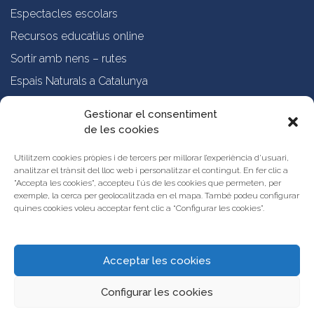
Espectacles escolars
Recursos educatius online
Sortir amb nens – rutes
Espais Naturals a Catalunya
Formació online a professorat
Gestionar el consentiment
de les cookies
Sobre nosaltres
Qui som?
Utilitzem cookies pròpies i de tercers per millorar l’experiència d’usuari,
analitzar el trànsit del lloc web i personalitzar el contingut. En fer clic a
Vols publicar les teves propostes al Portal d’Activitats Educatives de
"Accepta les cookies", accepteu l’ús de les cookies que permeten, per
Catalunya?
exemple, la cerca per geolocalitzada en el mapa. També podeu configurar
Condicions d’ús i avís legal
quines cookies voleu acceptar fent clic a “Configurar les cookies”.
Contacta amb nosaltres
Acceptar les cookies
Configurar les cookies