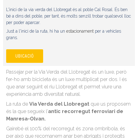
L'inici de la via verda del Llobregat és al poble Cal Rosal. És ben
bé a dins del poble, per tant, és molts senzill trobar qualsevol lloc
per poder aparcar.
Just a l'inici de la ruta, hi ha un
estacionament
per a vehicles
grans.
UBICACIÓ
Passejar per la Via Verda del Llobregat és un luxe, però
fer-ho amb bicicleta és un luxe multiplicat per dos. I és
que anar seguint el riu Llobregat et permet viure una
experiència amb diversitat natural.
La ruta de
Via Verda del Llobregat
que us proposem
és la que segueix l'
antic recorregut ferroviari de
Manresa-Olvan.
Gairebé el 100% del recorregut és zona ombríbola, és
per això que recomanem anar ben abrigats i protegits