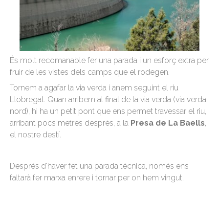
És molt recomanable fer una parada i un esforç extra per
fruir de les vistes dels camps que el rodegen.
Tornem a agafar la via verda i anem seguint el riu
Llobregat. Quan arribem al final de la via verda (via verda
nord), hi ha un petit pont que ens permet travessar el riu,
arribant pocs metres després, a la
Presa de La Baells
,
el nostre destí.
Després d'haver fet una parada tècnica, només ens
faltarà fer marxa enrere i tornar per on hem vingut.