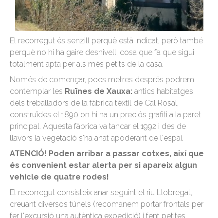
El recorregut és senzill perquè està indicat, però també
perquè no hi ha gaire desnivell, cosa que fa que sigui
totalment apta per als més petits de la casa.
Només de començar, pocs metres després podrem
contemplar les
Ruïnes de Xauxa:
antics habitatges
dels treballadors de la fàbrica tèxtil de Cal Rosal,
construïdes el 1890 on hi ha un preciós grafiti a la paret
principal. Aquesta fàbrica va tancar el 1992 i des de
llavors la vegetació s'ha anat apoderant de l'espai.
ATENCIÓ! Poden arribar a passar cotxes, així que
és convenient estar alerta per si apareix algun
vehicle de quatre rodes!
El recorregut consisteix anar seguint el riu Llobregat,
creuant diversos túnels (recomanem portar frontals per
fer l'excursió una autèntica expedició) i fent petites