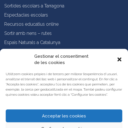
Sortides escolars a Tarragona
Espectacles escolars
Recursos educatius online
Sortir amb nens – rutes
Espais Naturals a Catalunya
Formació online a professorat
Gestionar el consentiment
de les cookies
Sobre nosaltres
Qui som?
Utilitzem cookies pròpies i de tercers per millorar l’experiència d’usuari,
analitzar el trànsit del lloc web i personalitzar el contingut. En fer clic a
Vols publicar les teves propostes al Portal d’Activitats Educatives de
"Accepta les cookies", accepteu l’ús de les cookies que permeten, per
Catalunya?
exemple, la cerca per geolocalitzada en el mapa. També podeu configurar
Condicions d’ús i avís legal
quines cookies voleu acceptar fent clic a “Configurar les cookies”.
Contacta amb nosaltres
Acceptar les cookies