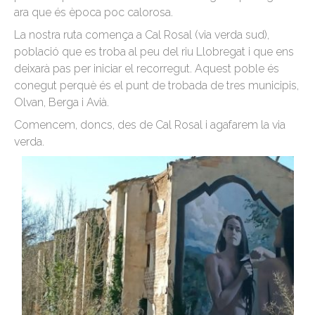
ara que és època poc calorosa.
La nostra ruta comença a Cal Rosal (via verda sud),
població que es troba al peu del riu Llobregat i que ens
deixarà pas per iniciar el recorregut. Aquest poble és
conegut perquè és el punt de trobada de tres municipis,
Olvan, Berga i Avià.
Comencem, doncs, des de Cal Rosal i agafarem la via
verda.