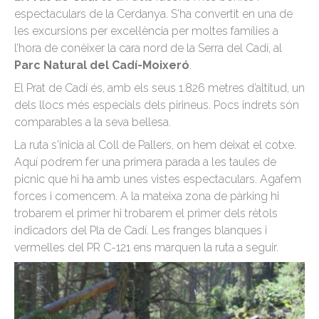
espectaculars de la Cerdanya. S'ha convertit en una de
les excursions per excel·lència per moltes famílies a
l’hora de conèixer la cara nord de la Serra del Cadí, al
Parc Natural del Cadí-Moixeró
.
El Prat de Cadí és, amb els seus 1.826 metres d’altitud, un
dels llocs més especials dels pirineus. Pocs indrets són
comparables a la seva bellesa.
La ruta s'inicia al Coll de Pallers, on hem deixat el cotxe.
Aquí podrem fer una primera parada a les taules de
picnic que hi ha amb unes vistes espectaculars. Agafem
forces i comencem. A la mateixa zona de pàrking hi
trobarem el primer hi trobarem el primer dels rètols
indicadors del Pla de Cadí. Les franges blanques i
vermelles del PR C-121 ens marquen la ruta a seguir.