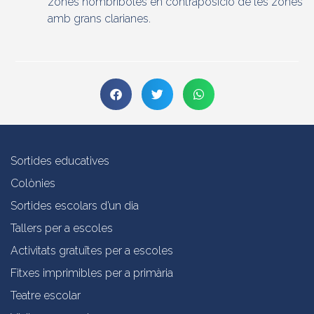
zones hombríboles en contraposició de les zones
amb grans clarianes.
Sortides educatives
Colònies
Sortides escolars d’un dia
Tallers per a escoles
Activitats gratuïtes per a escoles
Fitxes imprimibles per a primària
Teatre escolar