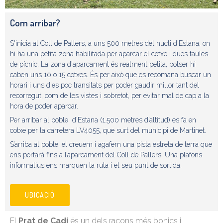
Com arribar?
S'inicia al Coll de Pallers, a uns 500 metres del nucli d’Estana, on
hi ha una petita zona habilitada per aparcar el cotxe i dues taules
de pícnic. La zona d'aparcament és realment petita, potser hi
caben uns 10 o 15 cotxes. És per això que es recomana buscar un
horari i uns dies poc transitats per poder gaudir millor tant del
recorregut, com de les vistes i sobretot, per evitar mal de cap a la
hora de poder aparcar.
Per arribar al poble d’Estana (1.500 metres d’altitud) es fa en
cotxe per la carretera LV4055, que surt del municipi de Martinet.
S’arriba al poble, el creuem i agafem una pista estreta de terra que
ens portarà fins a l’aparcament del Coll de Pallers. Una plafons
informatius ens marquen la ruta i el seu punt de sortida.
UBICACIÓ
El
Prat de Cadí
és un dels racons més bonics i