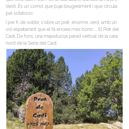
destí. És un corriol que puja lleugerament i que circula
pel sotabosc.
I per fi, de sobte, s'obre un prat: enorme, verd, amb un
sol espatarrant que el fa encara més bonic ... El Prat del
Cadí. De fons, una majestuosa pared vertical de la cara
nord de la Serra del Cadí.