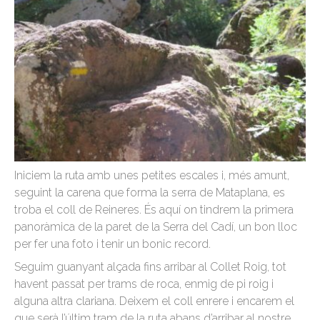
Iniciem la ruta amb unes petites escales i, més amunt,
seguint la carena que forma la serra de Mataplana, es
troba el coll de Reineres. És aquí on tindrem la primera
panoràmica de la paret de la Serra del Cadí, un bon lloc
per fer una foto i tenir un bonic record.
Seguim guanyant alçada fins arribar al Collet Roig, tot
havent passat per trams de roca, enmig de pi roig i
alguna altra clariana. Deixem el coll enrere i encarem el
que serà l’últim tram de la ruta abans d’arribar al nostre