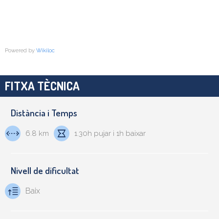
Powered by
Wikiloc
FITXA TÈCNICA
Distància i Temps
6.8 km
1.30h pujar i 1h baixar
Nivell de dificultat
Baix