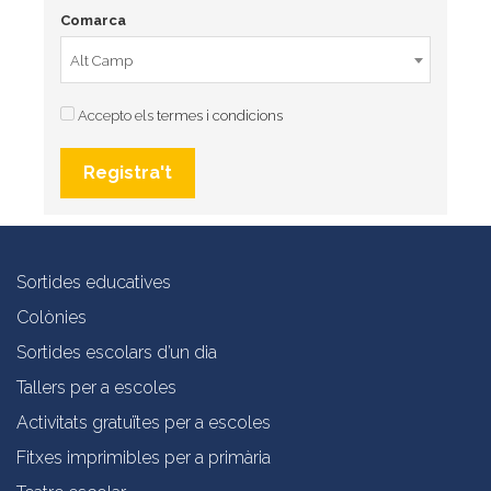
Comarca
Alt Camp
Accepto els
termes i condicions
Registra't
Sortides educatives
Colònies
Sortides escolars d’un dia
Tallers per a escoles
Activitats gratuïtes per a escoles
Fitxes imprimibles per a primària