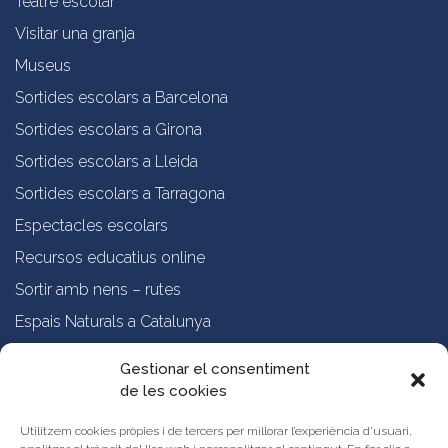
Teatre escolar
Visitar una granja
Museus
Sortides escolars a Barcelona
Sortides escolars a Girona
Sortides escolars a Lleida
Sortides escolars a Tarragona
Espectacles escolars
Recursos educatius online
Sortir amb nens – rutes
Espais Naturals a Catalunya
Formació online a professorat
Gestionar el consentiment
de les cookies
Sobre nosaltres
Qui som?
Utilitzem cookies pròpies i de tercers per millorar l’experiència d’usuari,