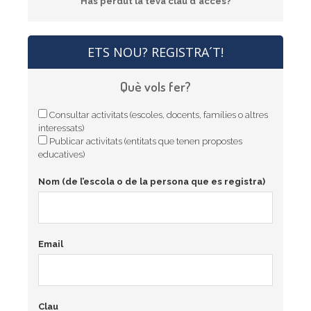
Has perdut la teva clau d'accés?
ETS NOU? REGISTRA´T!
Què vols fer?
Consultar activitats (escoles, docents, famílies o altres
interessats)
Publicar activitats (entitats que tenen propostes
educatives)
Nom (de l’escola o de la persona que es registra)
Email
Clau