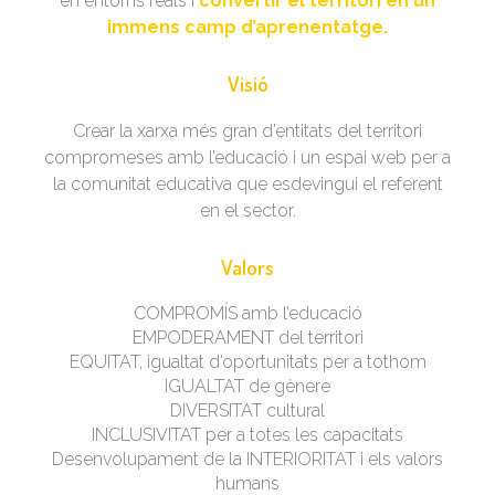
en entorns reals i
convertir el territori en un
immens camp d’aprenentatge.
Visió
Crear la xarxa més gran d’entitats del territori
compromeses amb l’educació i un espai web per a
la comunitat educativa que esdevingui el referent
en el sector.
Valors
COMPROMÍS amb l’educació
EMPODERAMENT del territori
EQUITAT, igualtat d’oportunitats per a tothom
IGUALTAT de gènere
DIVERSITAT cultural
INCLUSIVITAT per a totes les capacitats
Desenvolupament de la INTERIORITAT i els valors
humans