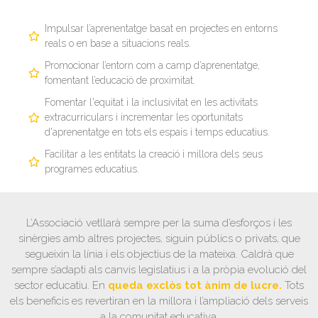
Impulsar l’aprenentatge basat en projectes en entorns
reals o en base a situacions reals.
Promocionar l’entorn com a camp d’aprenentatge,
fomentant l’educació de proximitat.
Fomentar l'equitat i la inclusivitat en les activitats
extracurriculars i incrementar les oportunitats
d'aprenentatge en tots els espais i temps educatius.
Facilitar a les entitats la creació i millora dels seus
programes educatius.
L’Associació vetllarà sempre per la suma d’esforços i les
sinèrgies amb altres projectes, siguin públics o privats, que
segueixin la línia i els objectius de la mateixa. Caldrà que
sempre s’adapti als canvis legislatius i a la pròpia evolució del
sector educatiu. En
queda exclòs tot ànim de lucre.
Tots
els beneficis es revertiran en la millora i l’ampliació dels serveis
a la comunitat educativa.