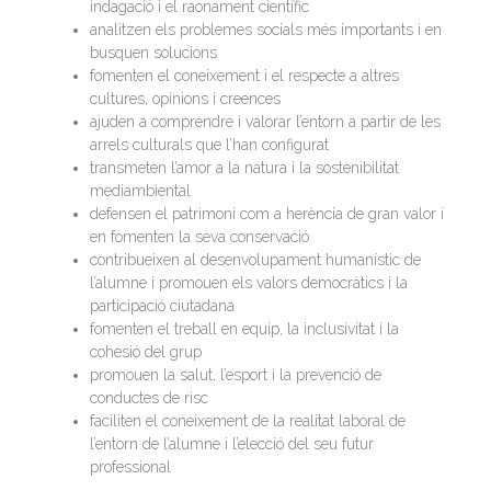
indagació i el raonament científic
analitzen els problemes socials més importants i en
busquen solucions
fomenten el coneixement i el respecte a altres
cultures, opinions i creences
ajuden a comprendre i valorar l’entorn a partir de les
arrels culturals que l’han configurat
transmeten l’amor a la natura i la sostenibilitat
mediambiental
defensen el patrimoni com a herència de gran valor i
en fomenten la seva conservació
contribueixen al desenvolupament humanístic de
l’alumne i promouen els valors democràtics i la
participació ciutadana
fomenten el treball en equip, la inclusivitat i la
cohesió del grup
promouen la salut, l’esport i la prevenció de
conductes de risc
faciliten el coneixement de la realitat laboral de
l’entorn de l’alumne i l’elecció del seu futur
professional