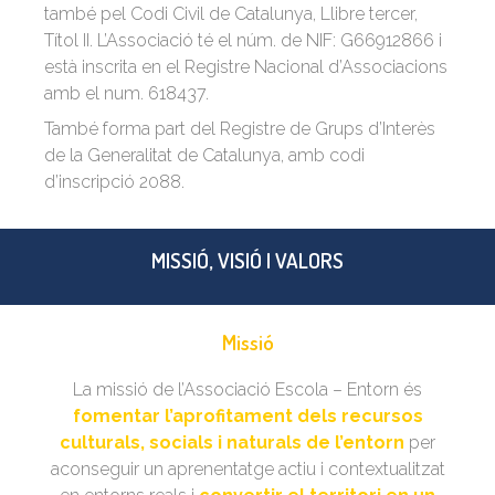
també pel Codi Civil de Catalunya, Llibre tercer,
Títol II. L’Associació té el núm. de NIF: G66912866 i
està inscrita en el Registre Nacional d’Associacions
amb el num. 618437.
També forma part del Registre de Grups d’Interès
de la Generalitat de Catalunya, amb codi
d’inscripció 2088.
MISSIÓ, VISIÓ I VALORS
Missió
La missió de l’Associació Escola – Entorn és
fomentar l’aprofitament dels recursos
culturals, socials i naturals de l’entorn
per
aconseguir un aprenentatge actiu i contextualitzat