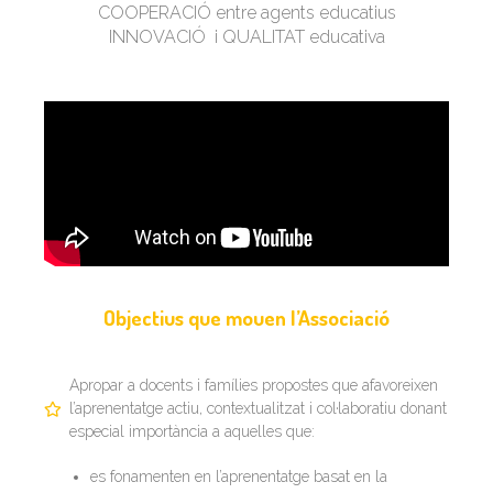
COOPERACIÓ entre agents educatius
INNOVACIÓ i QUALITAT educativa
Objectius que mouen l’Associació
Apropar a docents i famílies propostes que afavoreixen
l’aprenentatge actiu, contextualitzat i col·laboratiu donant
especial importància a aquelles que:
es fonamenten en l’aprenentatge basat en la