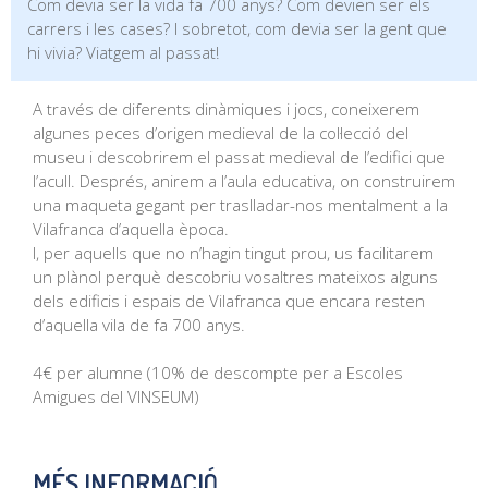
Com devia ser la vida fa 700 anys? Com devien ser els
carrers i les cases? I sobretot, com devia ser la gent que
hi vivia? Viatgem al passat!
A través de diferents dinàmiques i jocs, coneixerem
algunes peces d’origen medieval de la col·lecció del
museu i descobrirem el passat medieval de l’edifici que
l’acull. Després, anirem a l’aula educativa, on construirem
una maqueta gegant per traslladar-nos mentalment a la
Vilafranca d’aquella època.
I, per aquells que no n’hagin tingut prou, us facilitarem
un plànol perquè descobriu vosaltres mateixos alguns
dels edificis i espais de Vilafranca que encara resten
d’aquella vila de fa 700 anys.
4€ per alumne (10% de descompte per a Escoles
Amigues del VINSEUM)
MÉS INFORMACIÓ