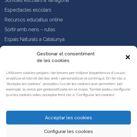
Sortides escolars a Tarragona
Espectacles escolars
Recursos educatius online
Sortir amb nens – rutes
Espais Naturals a Catalunya
Formació online a professorat
Gestionar el consentiment
de les cookies
Sobre nosaltres
Qui som?
Utilitzem cookies pròpies i de tercers per millorar l’experiència d’usuari,
analitzar el trànsit del lloc web i personalitzar el contingut. En fer clic a
Vols publicar les teves propostes al Portal d’Activitats Educatives de
"Accepta les cookies", accepteu l’ús de les cookies que permeten, per
Catalunya?
exemple, la cerca per geolocalitzada en el mapa. També podeu configurar
Condicions d’ús i avís legal
quines cookies voleu acceptar fent clic a “Configurar les cookies”.
Contacta amb nosaltres
Acceptar les cookies
Configurar les cookies