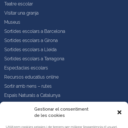
Teatre escolar
Visitar una granja
Museus
Sortides escolars a Barcelona
Sortides escolars a Girona
Sortides escolars a Lleida
Sortides escolars a Tarragona
Espectacles escolars
Recursos educatius online
Sortir amb nens – rutes
Espais Naturals a Catalunya
Formació online a professorat
Gestionar el consentiment
de les cookies
Sobre nosaltres
Qui som?
Utilitzem cookies pròpies i de tercers per millorar l’experiència d’usuari,