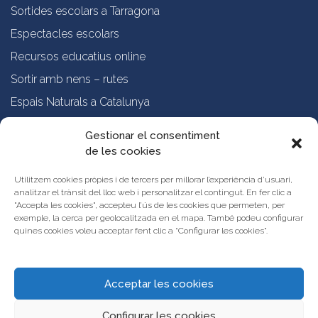
Sortides escolars a Tarragona
Espectacles escolars
Recursos educatius online
Sortir amb nens – rutes
Espais Naturals a Catalunya
Formació online a professorat
Gestionar el consentiment
de les cookies
Sobre nosaltres
Qui som?
Utilitzem cookies pròpies i de tercers per millorar l’experiència d’usuari,
analitzar el trànsit del lloc web i personalitzar el contingut. En fer clic a
Vols publicar les teves propostes al Portal d’Activitats Educatives de
"Accepta les cookies", accepteu l’ús de les cookies que permeten, per
Catalunya?
exemple, la cerca per geolocalitzada en el mapa. També podeu configurar
Condicions d’ús i avís legal
quines cookies voleu acceptar fent clic a “Configurar les cookies”.
Contacta amb nosaltres
Acceptar les cookies
Configurar les cookies