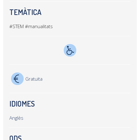
TEMÀTICA
#STEM
#manualitats
Gratuïta
IDIOMES
Anglès
ODS