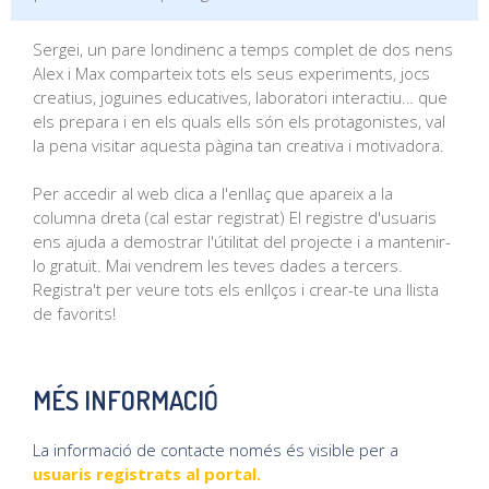
Sergei, un pare londinenc a temps complet de dos nens
Alex i Max comparteix tots els seus experiments, jocs
creatius, joguines educatives, laboratori interactiu… que
els prepara i en els quals ells són els protagonistes, val
la pena visitar aquesta pàgina tan creativa i motivadora.
Per accedir al web clica a l'enllaç que apareix a la
columna dreta (cal estar registrat) El registre d'usuaris
ens ajuda a demostrar l'útilitat del projecte i a mantenir-
lo gratuït. Mai vendrem les teves dades a tercers.
Registra't per veure tots els enllços i crear-te una llista
de favorits!
MÉS INFORMACIÓ
La informació de contacte només és visible per a
usuaris registrats al portal.