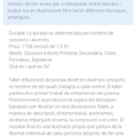
Artistes donen eines per a interpretar textos literaris i
traduir-los en il·lustracions fent servir diferents tècniques
artístiques.
Durada: La durada ve determinada pel nombre de
sessions i alumnes
Preu: 175€ (sessió de 1,5 h)
Nivells: Educació Infantil, Primària, Secundària, Cicles
Formatius, Batxillerat
Què és i què es fa?
Taller d’il·lustració de poesia dividit en diverses sessions
el nombre de les quals s’adapta a cada centre. El taller
parteix d’un primer treball de comprensió del poema.
Posteriorment, la professional explica les tècniques
bàsiques per il·lustrar un text (il·lustracions fidels, a
manera de descripció, d’interpretació, autònomes,
etcètera) mitjançant el tema, la composició o el color. El
resultat final és una il·lustració pròpia que parteix de la
llibertat individual de cada persona després de fer una