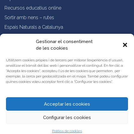
Recursos educatius online
Sortir amb nens – rutes
Espais Naturals a Catalunya
Formació online a professorat
Gestionar el consentiment
de les cookies
Sobre nosaltres
Qui som?
Utilitzem cookies pròpies i de tercers per millorar l’experiència d’usuari,
analitzar el trànsit del lloc web i personalitzar el contingut. En fer clic a
Vols publicar les teves propostes al Portal d’Activitats Educatives de
"Accepta les cookies", accepteu l’ús de les cookies que permeten, per
Catalunya?
exemple, la cerca per geolocalitzada en el mapa. També podeu configurar
Condicions d’ús i avís legal
quines cookies voleu acceptar fent clic a “Configurar les cookies”.
Contacta amb nosaltres
Acceptar les cookies
Configurar les cookies
Política de cookies