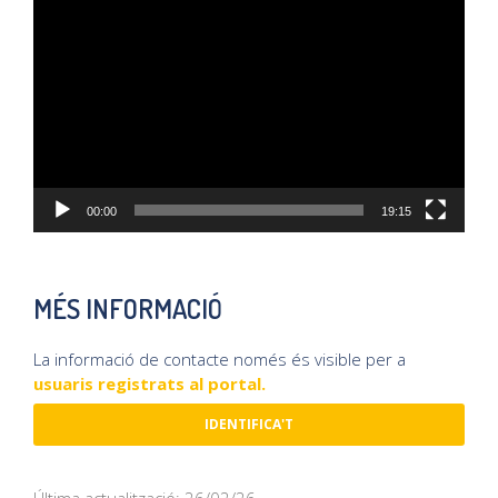
Reproductor
de
vídeo
00:00
19:15
MÉS INFORMACIÓ
La informació de contacte només és visible per a
usuaris registrats al portal.
IDENTIFICA'T