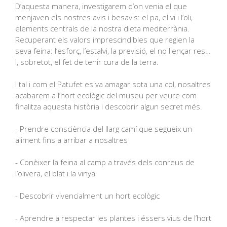
D’aquesta manera, investigarem d’on venia el que
menjaven els nostres avis i besavis: el pa, el vi i l’oli,
elements centrals de la nostra dieta mediterrània.
Recuperant els valors imprescindibles que regien la
seva feina: l’esforç, l’estalvi, la previsió, el no llençar res…
I, sobretot, el fet de tenir cura de la terra.
I tal i com el Patufet es va amagar sota una col, nosaltres
acabarem a l’hort ecològic del museu per veure com
finalitza aquesta història i descobrir algun secret més.
- Prendre consciència del llarg camí que segueix un
aliment fins a arribar a nosaltres
- Conèixer la feina al camp a través dels conreus de
l’olivera, el blat i la vinya
- Descobrir vivencialment un hort ecològic
- Aprendre a respectar les plantes i éssers vius de l’hort