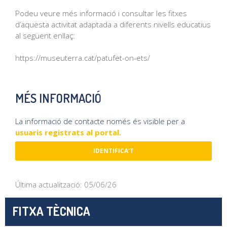
Podeu veure més informació i consultar les fitxes
d’aquesta activitat adaptada a diferents nivells educatius
al següent enllaç:
https://museuterra.cat/patufet-on-ets/
MÉS INFORMACIÓ
La informació de contacte només és visible per a
usuaris registrats al portal.
IDENTIFICA'T
Última actualització: 05/06/26
FITXA TÈCNICA