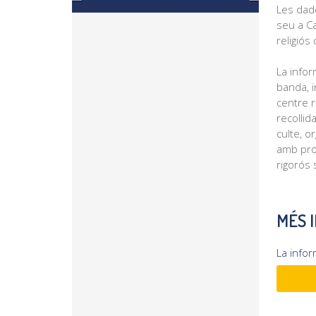
Les dade
seu a Ca
religiós
La infor
banda, i
centre r
recollid
culte, o
amb prof
rigorós 
MÉS 
La info