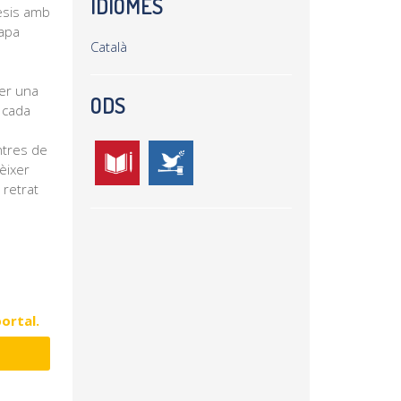
IDIOMES
cesis amb
Mapa
Català
per una
ODS
 cada
ntres de
nèixer
 retrat
portal.