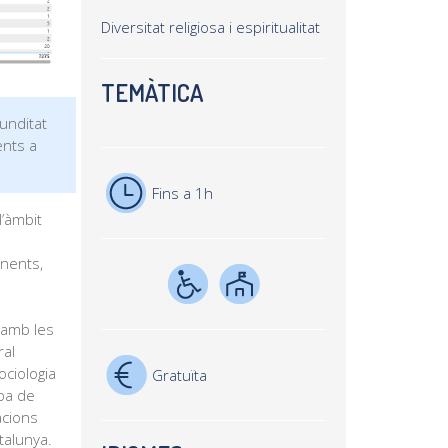
Diversitat religiosa i espiritualitat
TEMÀTICA
funditat
ents a
Fins a 1h
l’àmbit
onents,
 amb les
ral
ociologia
Gratuïta
apa de
acions
talunya.