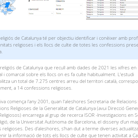
eligiós de Catalunya té per objectiu identificar i conèixer amb pro
itats religioses i els llocs de culte de totes les confessions pres
a.
religiós de Catalunya que recull amb dades de 2021 les xifres en 
l i comarcal sobre els llocs on es fa culte habitualment. L'estudi
litza un total de 7.275 centres arreu del territori català, corresp
lment, a 14 confessions religioses.
ativa comença l’any 2001, quan l'aleshores Secretaria de Relacions
ons Religioses de la Generalitat de Catalunya (avui Direcció Gene
Religiosos) encarrega al grup de recerca ISOR -Investigacions en S
ligió, de la Universitat Autònoma de Barcelona, el disseny d’un m
 religioses. Des d’aleshores, s’han dut a terme diverses actualitz
nir la informació de tots els llocs de culte que tenen activitat a Ca