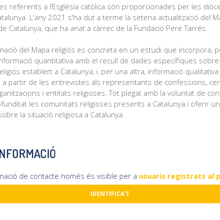
s referents a l’Església catòlica són proporcionades per les diò
talunya. L'any 2021 s'ha dut a terme la setena actualització del 
 de Catalunya, que ha anat a càrrec de la Fundació Pere Tarrés.
mació del Mapa religiós es concreta en un estudi que incorpora, 
nformació quantitativa amb el recull de dades específiques sobre
eligiós establert a Catalunya, i, per una altra, informació qualitativa
a a partir de les entrevistes als representants de confessions, ce
rganitzacions i entitats religioses. Tot plegat amb la voluntat de co
unditat les comunitats religioses presents a Catalunya i oferir un
sobre la situació religiosa a Catalunya.
INFORMACIÓ
rmació de contacte només és visible per a
usuaris registrats al 
IDENTIFICA'T