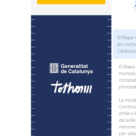
El Mapa r
les comun
Cataluny
El Mapa 
municipa
comptabi
principa
La inici
Confessi
d’Afers 
de la Re
minories
per obte