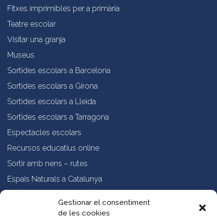
Fitxes imprimibles per a primària
Teatre escolar
Visitar una granja
Museus
Sortides escolars a Barcelona
Sortides escolars a Girona
Sortides escolars a Lleida
Sortides escolars a Tarragona
Espectacles escolars
Recursos educatius online
Sortir amb nens – rutes
Espais Naturals a Catalunya
Formació online a professorat
Gestionar el consentiment
de les cookies