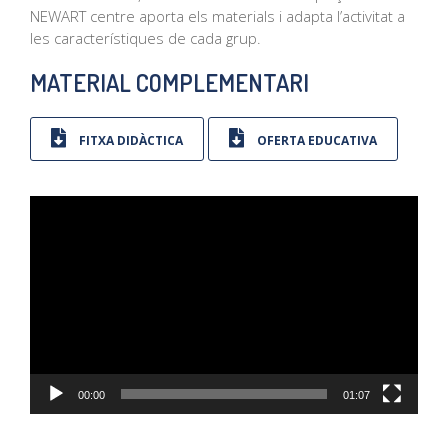
NEWART centre aporta els materials i adapta l’activitat a
les característiques de cada grup.
MATERIAL COMPLEMENTARI
FITXA DIDÀCTICA
OFERTA EDUCATIVA
Reproductor
de
vídeo
00:00
01:07