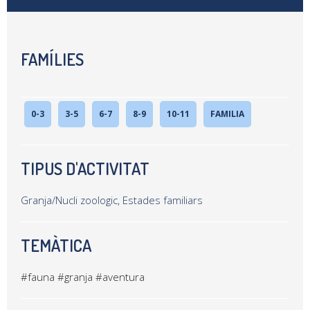
FAMÍLIES
0-3
3-5
6-7
8-9
10-11
FAMILIA
TIPUS D'ACTIVITAT
Granja/Nucli zoologic, Estades familiars
TEMÀTICA
#fauna
#granja
#aventura