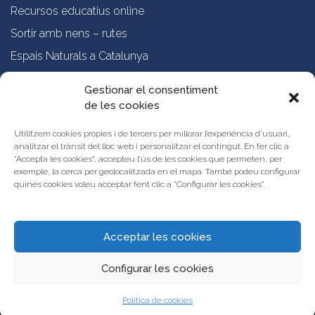
Recursos educatius online
Sortir amb nens – rutes
Espais Naturals a Catalunya
Formació online a professorat
Gestionar el consentiment
de les cookies
Sobre nosaltres
Qui som?
Utilitzem cookies pròpies i de tercers per millorar l’experiència d’usuari,
analitzar el trànsit del lloc web i personalitzar el contingut. En fer clic a
Vols publicar les teves propostes al Portal d’Activitats Educatives de
"Accepta les cookies", accepteu l’ús de les cookies que permeten, per
Catalunya?
exemple, la cerca per geolocalitzada en el mapa. També podeu configurar
Condicions d’ús i avís legal
quines cookies voleu acceptar fent clic a “Configurar les cookies”.
Contacta amb nosaltres
Acceptar les cookies
Configurar les cookies
Política de cookies