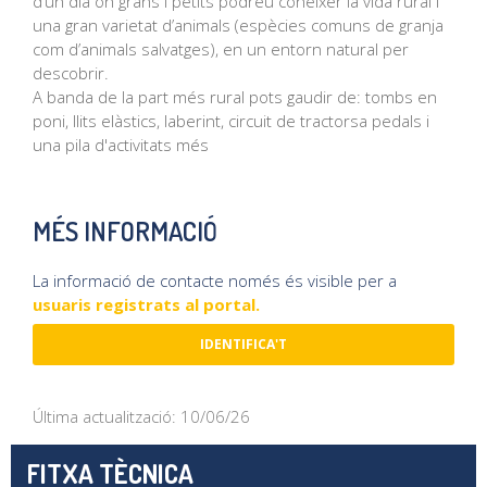
d’un dia on grans i petits podreu conèixer la vida rural i
una gran varietat d’animals (espècies comuns de granja
com d’animals salvatges), en un entorn natural per
descobrir.
A banda de la part més rural pots gaudir de: tombs en
poni, llits elàstics, laberint, circuit de tractorsa pedals i
una pila d'activitats més
MÉS INFORMACIÓ
La informació de contacte només és visible per a
usuaris registrats al portal.
IDENTIFICA'T
Última actualització: 10/06/26
FITXA TÈCNICA