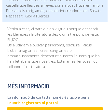
castellà que llegides al revés sonen igual. I jugarem amb la
Poesia i els cal·ligrames, descobrint creadors com Salvat-
Papasseit i Gloria Fuertes
Venim a casa, al parc o a on vulgueu perquè descobriu
les Llengües i la Literatura des d'un altre punt de vista:
EL JOC.
Us ajudarem a buscar palíndroms, escriure Haikus,
trobar anagrames i crear cal·ligrames o
embarbussaments descobrint autores i autors que ho
han fet abans que nosaltres. Estimar les llengües. Joc
col·laboratiu. Literatura
MÉS INFORMACIÓ
La informació de contacte només és visible per a
usuaris registrats al portal.