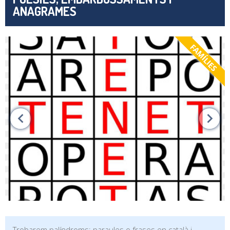
ANAGRAMES
FAMÍLIES
Trobarem palíndroms: paraules o frases en català i