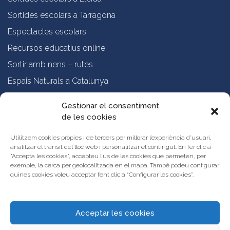
Sortides escolars a Tarragona
Espectacles escolars
Recursos educatius online
Sortir amb nens – rutes
Espais Naturals a Catalunya
Formació online a professorat
Gestionar el consentiment
de les cookies
Sobre nosaltres
Qui som?
Utilitzem cookies pròpies i de tercers per millorar l’experiència d’usuari,
analitzar el trànsit del lloc web i personalitzar el contingut. En fer clic a
Vols publicar les teves propostes al Portal d’Activitats Educatives de
"Accepta les cookies", accepteu l’ús de les cookies que permeten, per
Catalunya?
exemple, la cerca per geolocalitzada en el mapa. També podeu configurar
Condicions d’ús i avís legal
quines cookies voleu acceptar fent clic a “Configurar les cookies”.
Contacta amb nosaltres
Acceptar les cookies