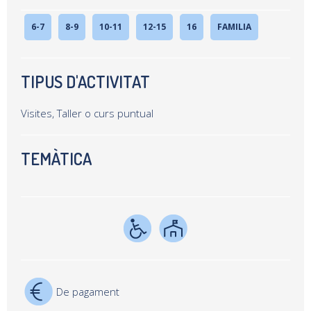
6-7
8-9
10-11
12-15
16
FAMILIA
TIPUS D'ACTIVITAT
Visites, Taller o curs puntual
TEMÀTICA
De pagament