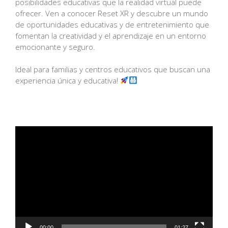
posibilidades educativas que la realidad virtual puede
ofrecer. Ven a conocer Reset XR y descubre un mundo
de oportunidades educativas y de entretenimiento que
fomentan la creatividad y el aprendizaje en un entorno
emocionante y seguro.
Ideal para familias y centros educativos que buscan una
experiencia única y educativa!
Reproductor
de
vídeo
00:00
01:27