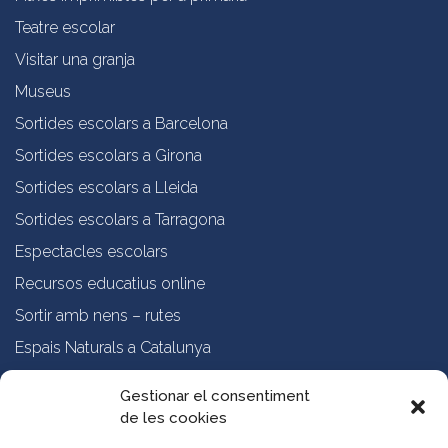
Teatre escolar
Visitar una granja
Museus
Sortides escolars a Barcelona
Sortides escolars a Girona
Sortides escolars a Lleida
Sortides escolars a Tarragona
Espectacles escolars
Recursos educatius online
Sortir amb nens – rutes
Espais Naturals a Catalunya
Formació online a professorat
Gestionar el consentiment
de les cookies
Sobre nosaltres