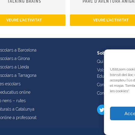
TALKING BRAINS
PARC D’AVENTURA ANIGA
VEURE L’ACTIVITAT
VEURE L’ACTIVITAT
escolars a Barcelona
Sobre nosaltres
escolars a Girona
Qui som?
scolars a Lleida
Utilitzem cooki
Vols publicar les tev
trànsit del lloc
escolars a Tarragona
Educatives de Catal
accepteu l’ús 
es escolars
Condicions d’ús i aví
el mapa. També
les cookies”.
educatius online
Contacta amb nosalt
b nens – rutes
turals a Catalunya
Acce
online a professorat