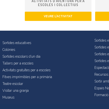
ACTIVITATS D’AVENTURA PER A
ESCOLES I COL·LECTIUS
VEURE L’ACTIVITAT
Sortides 
Sortides educatives
Sortides 
Colònies
Sortides e
Sortides escolars d’un dia
Sortides 
Tallers per a escoles
Espectacl
Activitats gratuïtes per a escoles
Recursos 
Fitxes imprimibles per a primària
Sortir am
Teatre escolar
Espais Na
Visitar una granja
Formació 
Museus