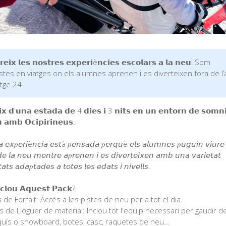
𝗲𝗶𝘅 𝗹𝗲𝘀 𝗻𝗼𝘀𝘁𝗿𝗲𝘀 𝗲𝘅𝗽𝗲𝗿𝗶è𝗻𝗰𝗶𝗲𝘀 𝗲𝘀𝗰𝗼𝗹𝗮𝗿𝘀 𝗮 𝗹𝗮 𝗻𝗲𝘂! Som
stes en viatges on els alumnes aprenen i es diverteixen fora de l’
tge 24
𝘅 𝗱'𝘂𝗻𝗮 𝗲𝘀𝘁𝗮𝗱𝗮 𝗱𝗲 4 𝗱𝗶𝗲𝘀 𝗶 3 𝗻𝗶𝘁𝘀 𝗲𝗻 𝘂𝗻 𝗲𝗻𝘁𝗼𝗿𝗻 𝗱𝗲 𝘀𝗼𝗺𝗻𝗶
𝘂 𝗮𝗺𝗯 𝗢𝗰𝗶𝗽𝗶𝗿𝗶𝗻𝗲𝘂𝘀.
 𝘦𝘹𝑝𝘦𝘳𝘪è𝘯𝘤𝘪𝘢 𝘦𝘴𝘵à 𝑝𝘦𝘯𝘴𝘢𝘥𝘢 𝑝𝘦𝘳𝘲𝘶è 𝘦𝘭𝘴 𝘢𝘭𝘶𝘮𝘯𝘦𝘴 𝑝𝘶𝘨𝘶𝘪𝘯 𝘷𝘪𝘶𝘳𝘦 
 𝘭𝘢 𝘯𝘦𝘶 𝘮𝘦𝘯𝘵𝘳𝘦 𝘢𝑝𝘳𝘦𝘯𝘦𝘯 𝘪 𝘦𝘴 𝘥𝘪𝘷𝘦𝘳𝘵𝘦𝘪𝘹𝘦𝘯 𝘢𝘮𝘣 𝘶𝘯𝘢 𝘷𝘢𝘳𝘪𝘦𝘵𝘢𝘵
𝘵𝘢𝘵𝘴 𝘢𝘥𝘢𝑝𝘵𝘢𝘥𝘦𝘴 𝘢 𝘵𝘰𝘵𝘦𝘴 𝘭𝘦𝘴 𝘦𝘥𝘢𝘵𝘴 𝘪 𝘯𝘪𝘷𝘦𝘭𝘭𝘴.
𝗹𝗼𝘂 𝗔𝗾𝘂𝗲𝘀𝘁 𝗣𝗮𝗰𝗸?⁣
 de Forfait: Accés a les pistes de neu per a tot el dia.⁣
s de Lloguer de material: Inclou tot l'equip necessari per gaudir de
uís o snowboard, botes, casc, raquetes de neu...⁣