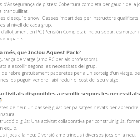
s d'Assegurança de pistes: Cobertura completa per gaudir de la 
 tranquil·litat.⁣
es d'esquí o snow: Classes impartides per instructors qualificats,
s al nivell de cada grup.⁣
s d'allotjament en PC (Pensión Completa): Inclou sopar, esmorzar i
articipants.⁣
𝗮 𝗺𝗲́𝘀, 𝗾𝘂è 𝗜𝗻𝗰𝗹𝗼𝘂 𝗔𝗾𝘂𝗲𝘀𝘁 𝗣𝗮𝗰𝗸?⁣
urança de viatge (amb RC per als professors).⁣
tats a escollir segons les necessitats del grup.⁣
 de rebre gratuïtament paperetes per a un sorteig d'un viatge, p
nes les puguin vendre i així reduir el cost del seu viatge.⁣
𝗮𝗰𝘁𝗶𝘃𝗶𝘁𝗮𝘁𝘀 𝗱𝗶𝘀𝗽𝗼𝗻𝗶𝗯𝗹𝗲𝘀 𝗮 𝗲𝘀𝗰𝗼𝗹𝗹𝗶𝗿 𝘀𝗲𝗴𝗼𝗻𝘀 𝗹𝗲𝘀 𝗻𝗲𝗰𝗲𝘀𝘀𝗶𝘁𝗮𝘁
tes de neu: Un passeig guiat per paisatges nevats per aprendre
natural.⁣
ucció d'iglús: Una activitat col·laborativa per construir iglús, fome
n equip.⁣
us i jocs a la neu: Diversió amb trineus i diversos jocs en la neu.⁣