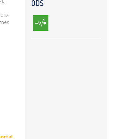
ODS
 la
zona.⁣
umnes
portal.