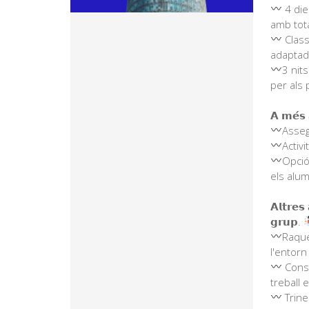
4 die
amb total
Class
adaptade
3 nit
per als p
𝗔 𝗺𝗲́𝘀 
Asseg
Activi
Opció
els alum
𝗔𝗹𝘁𝗿𝗲𝘀 
𝗴𝗿𝘂𝗽.
Raque
l'entorn 
Constr
treball e
Trine