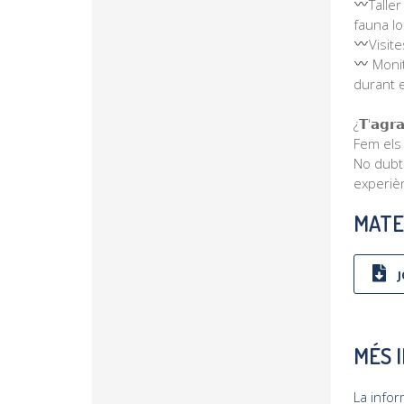
Talle
fauna loc
Visite
Monit
durant e
¿𝗧'𝗮𝗴𝗿
Fem els 
No dubti
experièn
MATE
J
MÉS 
La info