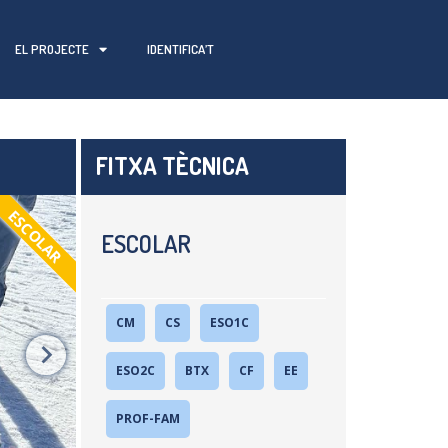
EL PROJECTE
IDENTIFICA’T
FITXA TÈCNICA
ESCOLAR
ESCOLAR
CM
CS
ESO1C
ESO2C
BTX
CF
EE
PROF-FAM