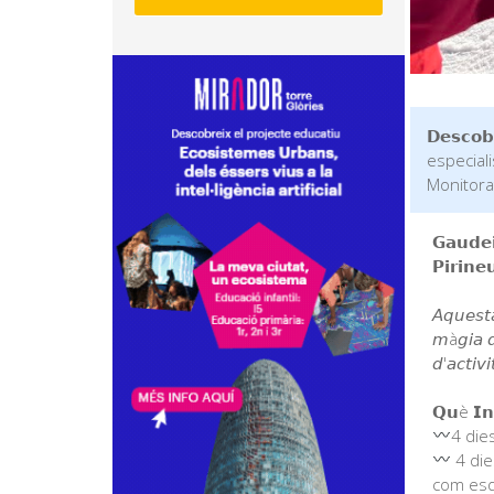
𝗗𝗲𝘀𝗰𝗼𝗯
especiali
Monitora
𝗚𝗮𝘂𝗱𝗲
𝗣𝗶𝗿𝗶𝗻𝗲
𝘈𝘲𝘶𝘦𝘴𝘵
𝘮à𝘨𝘪𝘢 𝘥
𝘥'𝘢𝘤𝘵𝘪𝘷
𝗤𝘂è 𝗜𝗻
4 dies
4 die
com esq