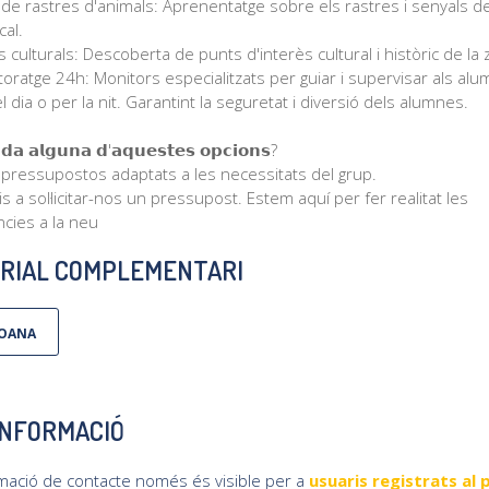
r de rastres d'animals: Aprenentatge sobre els rastres i senyals de
al.⁣
s culturals: Descoberta de punts d'interès cultural i històric de la 
oratge 24h: Monitors especialitzats per guiar i supervisar als al
l dia o per la nit. Garantint la seguretat i diversió dels alumnes.⁣
𝗱𝗮 𝗮𝗹𝗴𝘂𝗻𝗮 𝗱'𝗮𝗾𝘂𝗲𝘀𝘁𝗲𝘀 𝗼𝗽𝗰𝗶𝗼𝗻𝘀?⁣
pressupostos adaptats a les necessitats del grup. ⁣
s a sol·licitar-nos un pressupost. Estem aquí per fer realitat les
cies a la neu
RIAL COMPLEMENTARI
OANA
INFORMACIÓ
rmació de contacte només és visible per a
usuaris registrats al 