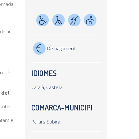
jornada
 dinar
De pagament
IDIOMES
erquè
Català, Castellà
 𝗱𝗲𝗹
COMARCA-MUNICIPI
 sobre
ntant el
Pallars Sobirà