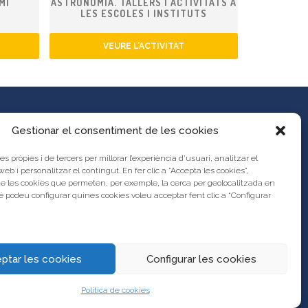
MI
ASTRONOMIA. TALLERS I ACTIVITATS A
LES ESCOLES I INSTITUTS
VEURE L’ACTIVITAT
Gestionar el consentiment de les cookies
es pròpies i de tercers per millorar l’experiència d’usuari, analitzar el
es propostes al Portal d’Activitats
 web i personalitzar el contingut. En fer clic a "Accepta les cookies",
unya?
de les cookies que permeten, per exemple, la cerca per geolocalitzada en
s legal
 podeu configurar quines cookies voleu acceptar fent clic a “Configurar
res
ptar les cookies
Configurar les cookies
Política de cookies